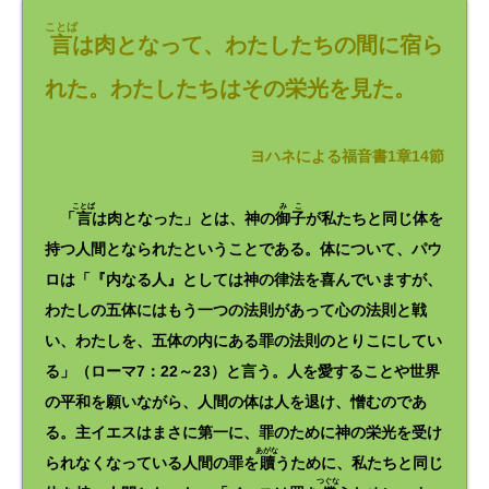
ヤ
ー
ことば
言
は肉となって、わたしたちの間に宿ら
れた。わたしたちはその栄光を見た。
ヨハネによる福音書1章14節
ことば
みこ
「
言
は肉となった」とは、神の
御子
が私たちと同じ体を
持つ人間となられたということである。体について、パウ
ロは「『内なる人』としては神の律法を喜んでいますが、
わたしの五体にはもう一つの法則があって心の法則と戦
い、わたしを、五体の内にある罪の法則のとりこにしてい
る」（ローマ7：22～23）と言う。人を愛することや世界
の平和を願いながら、人間の体は人を退け、憎むのであ
る。主イエスはまさに第一に、罪のために神の栄光を受け
あがな
られなくなっている人間の罪を
贖
うために、私たちと同じ
つぐな