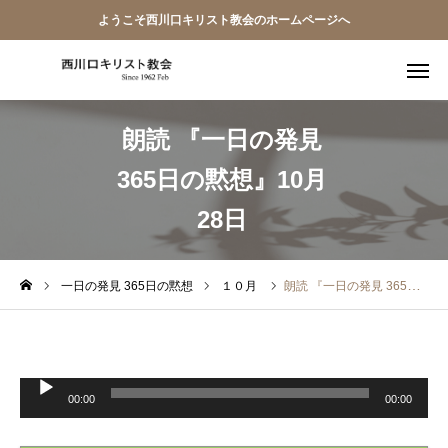
ようこそ西川口キリスト教会のホームページへ
朗読 『一日の発見
教会員ページ
365日の黙想』10月
ようこそ桜並木の教会へ
28日
礼拝式の順序
西川口キリスト教会 信仰告白
一日の発見 365日の黙想
１０月
朗読 『一日の発見 365日の黙想』10月28日
案内･地図
音
【アーカイブ】朗読 『一日の発見 -365日の黙想-』
声
00:00
00:00
プ
レ
ー