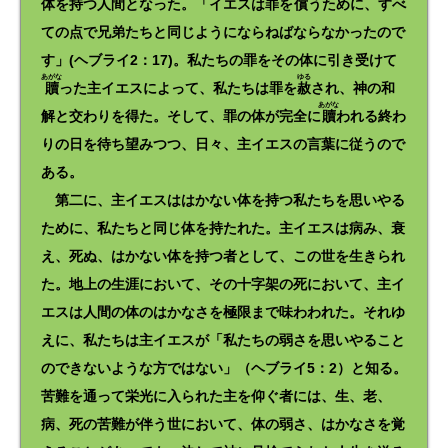
体を持つ人間となった。「イエスは罪を
償
うために、すべ
ての点で兄弟たちと同じようにならねばならなかったので
す」(ヘブライ2：17)。私たちの罪をその体に引き受けて
あがな
ゆる
贖
った主イエスによって、私たちは罪を
赦
され、神の和
あがな
解と交わりを得た。そして、罪の体が完全に
贖
われる終わ
りの日を待ち望みつつ、日々、主イエスの言葉に従うので
ある。
第二に、主イエスははかない体を持つ私たちを思いやる
ために、私たちと同じ体を持たれた。主イエスは病み、衰
え、死ぬ、はかない体を持つ者として、この世を生きられ
た。地上の生涯において、その十字架の死において、主イ
エスは人間の体のはかなさを極限まで味わわれた。それゆ
えに、私たちは主イエスが「私たちの弱さを思いやること
のできないような方ではない」（ヘブライ5：2）と知る。
苦難を通って栄光に入られた主を仰ぐ者には、生、老、
病、死の苦難が伴う世において、体の弱さ、はかなさを覚