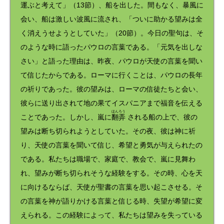
運ぶと考えて」（13節）、船を出した。間もなく、暴風に
会い、船は激しい波風に流され、「ついに助かる望みは全
く消えうせようとしていた」（20節）。今日の聖句は、そ
のような時に語ったパウロの言葉である。「元気を出しな
さい」と語った理由は、昨夜、パウロが天使の言葉を聞い
て信じたからである。ローマに行くことは、パウロの長年
の祈りであった。彼の望みは、ローマの信徒たちと会い、
彼らに送り出されて地の果てイスパニアまで福音を伝える
ほんろう
ことであった。しかし、嵐に
翻弄
される船の上で、彼の
望みは断ち切られようとしていた。その夜、彼は神に祈
り、天使の言葉を聞いて信じ、希望と勇気が与えられたの
である。私たちは職場で、家庭で、教会で、嵐に見舞わ
れ、望みが断ち切られそうな経験をする。その時、心を天
に向けるならば、天使が聖書の言葉を思い起こさせる。そ
の言葉を神が語りかける言葉と信じる時、失望が希望に変
えられる。この経験によって、私たちは望みを失っている