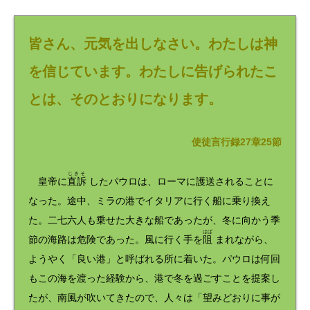
レ
ー
ヤ
ー
皆さん、元気を出しなさい。わたしは神
を信じています。わたしに告げられたこ
とは、そのとおりになります。
使徒言行録27章25節
じきそ
皇帝に
直訴
したパウロは、ローマに護送されることに
なった。途中、ミラの港でイタリアに行く船に乗り換え
た。二七六人も乗せた大きな船であったが、冬に向かう季
はば
節の海路は危険であった。風に行く手を
阻
まれながら、
ようやく「良い港」と呼ばれる所に着いた。パウロは何回
もこの海を渡った経験から、港で冬を過ごすことを提案し
たが、南風が吹いてきたので、人々は「望みどおりに事が