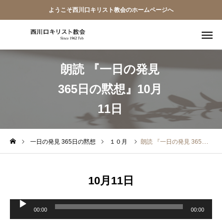
ようこそ西川口キリスト教会のホームページへ
朗読 『一日の発見
教会員ページ
365日の黙想』10月
ようこそ桜並木の教会へ
11日
礼拝式の順序
西川口キリスト教会 信仰告白
一日の発見 365日の黙想
１０月
朗読 『一日の発見 365日の黙想』10月11日
案内･地図
10月11日
【アーカイブ】朗読 『一日の発見 -365日の黙想-』
音
声
00:00
00:00
プ