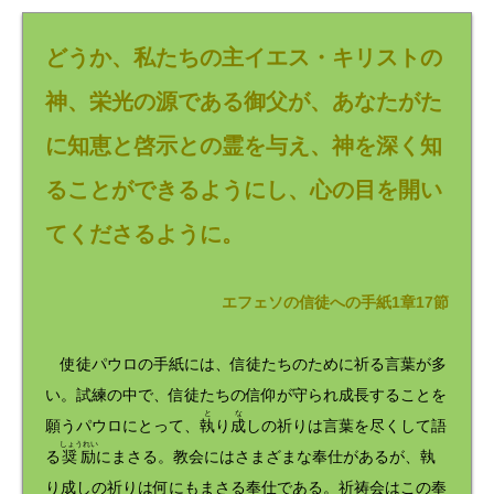
ー
ヤ
ー
どうか、私たちの主イエス・キリストの
神、栄光の源である御父が、あなたがた
に知恵と啓示との霊を与え、神を深く知
ることができるようにし、心の目を開い
てくださるように。
エフェソの信徒への手紙1章17節
使徒パウロの手紙には、信徒たちのために祈る言葉が多
い。試練の中で、信徒たちの信仰が守られ成長することを
と
な
願うパウロにとって、
執
り
成
しの祈りは言葉を尽くして語
しょうれい
る
奨励
にまさる。教会にはさまざまな奉仕があるが、執
り成しの祈りは何にもまさる奉仕である。祈祷会はこの奉