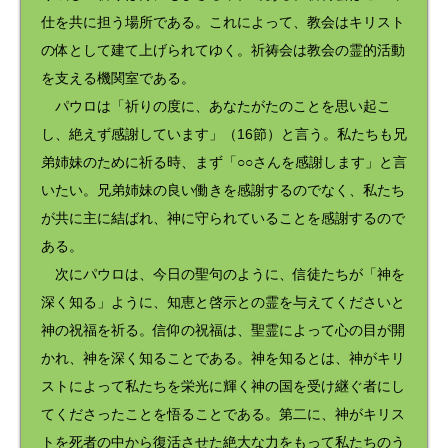
仕を共に担う場所である。これによって、教会はキリスト
の体として建て上げられてゆく。祈祷会は教会の霊的活動
を支える機関室である。
パウロは「祈りの度に、あなたがたのことを思い起こ
し、絶えず感謝しています」（16節）と言う。私たちも兄
弟姉妹のために祈る時、まず「○○さんを感謝します」と言
いたい。兄弟姉妹の良い働きを感謝するのでなく、私たち
が共に主に結ばれ、神に守られていることを感謝するので
ある。
次にパウロは、今日の聖句のように、信徒たちが「神を
深く知る」ように、知恵と啓示との霊を与えてくださいと
神の祝福を祈る。信仰の祝福は、聖霊によって心の目が開
かれ、神を深く知ることである。神を知るとは、神がキリ
ストによって私たちを栄光に輝く神の国を受け継ぐ者にし
てくださったことを悟ることである。第二に、神がキリス
トを死者の中から復活させた絶大な力をもって私たちのう