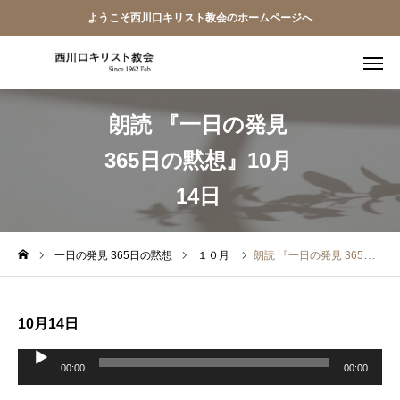
ようこそ西川口キリスト教会のホームページへ
朗読 『一日の発見
教会員ページ
365日の黙想』10月
ようこそ桜並木の教会へ
14日
礼拝式の順序
西川口キリスト教会 信仰告白
一日の発見 365日の黙想
１０月
朗読 『一日の発見 365日の黙想』10月14日
案内･地図
10月14日
【アーカイブ】朗読 『一日の発見 -365日の黙想-』
音
声
00:00
00:00
プ
レ