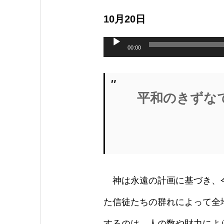
10月20日
音
声
00:00
プ
レ
ー
ヤ
ー
平和のきずな
神は永遠の計画に基づき、今
た信徒たちの群れによって全
するのは、人の数や財力によ