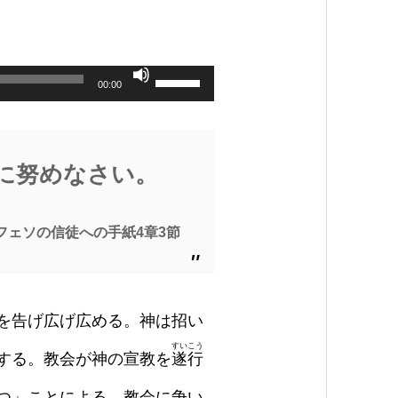
ボ
00:00
リ
ュ
ー
ム
調
節
に努めなさい。
に
は
上
下
矢
フェソの信徒への手紙4章3節
印
キ
ー
を
使
っ
を告げ広げ広める。神は招い
て
く
すいこう
だ
する。教会が神の宣教を
遂行
さ
い。
つ」ことによる。教会に争い