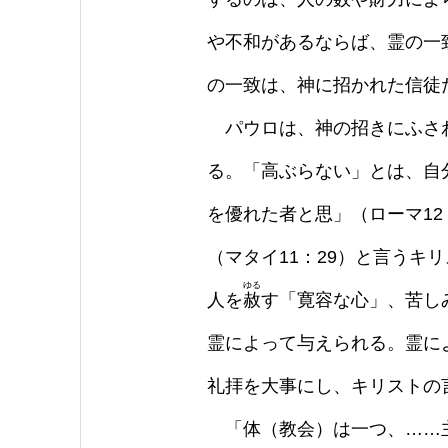
や不和があるならば、霊の一
の一致は、神に招かれた信徒
パウロは、神の招きにふさわ
る。「高ぶらない」とは、自
を優れた者と思」（ローマ12
（マタイ11：29）と言う
ゆる
人を
赦
す「寛容な心」、苦し
霊によって与えられる。霊に
礼拝を大事にし、キリストの
「体（教会）は一つ、……主