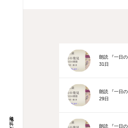
朗読 『一日の
31日
朗読 『一日の
29日
地域と共に歩む桜並木の教会
朗読 『一日の