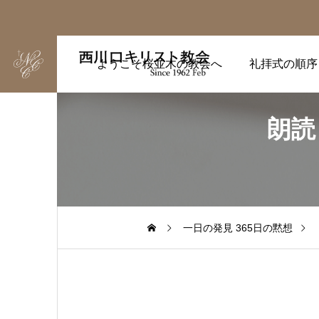
ようこそ桜並木の教会へ
礼拝式の順序
朗読
一日の発見 365日の黙想