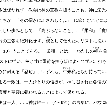
致は保たれず、教会は神の宣教を担うことも、神に栄光
たちが、「その招きにふさわしく歩」（1節）むことに
しい歩みとして、「高ぶらないこと」、「柔和」「寛
しもべ
分の主張を絶対化せず、
僕
として仕えたキリストに従い
くびき
：10）うことである。「柔和」とは、「わたしの
軛
を負
キリストに従い、主と共に重荷を担う事によって学ぶ、打
せいらい
みに耐える「忍耐」、いずれも、
生来
私たちが持ってい
よる一致は、一人ひとりの信徒が、神に召された各個の
言葉と聖霊に養われることによって保たれる。
は一人、……神は唯一」（4～6節）の言葉に、パウロ