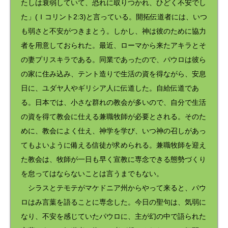
たしは衰弱していて、恐れに取りつかれ、ひどく不安でし
た」(Ｉコリント2:3)と言っている。開拓伝道者には、いつ
も弱さと不安がつきまとう。しかし、神は彼のために協力
者を用意しておられた。最近、ローマから来たアキラとそ
の妻プリスキラである。同業であったので、パウロは彼ら
の家に住み込み、テント造りで生活の資を得ながら、安息
日に、ユダヤ人やギリシア人に伝道した。自給伝道であ
る。日本では、小さな群れの教会が多いので、自分で生活
の資を得て教会に仕える兼職牧師が必要とされる。そのた
めに、教会によく仕え、神学を学び、いつ神の召しがあっ
てもよいように備える信徒が求められる。兼職牧師を迎え
た教会は、牧師が一日も早く宣教に専念できる態勢づくり
を怠ってはならないことは言うまでもない。
シラスとテモテがマケドニア州からやって来ると、パウ
ロはみ言葉を語ることに専念した。今日の聖句は、気弱に
なり、不安を感じていたパウロに、主が幻の中で語られた