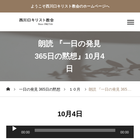
ようこそ西川口キリスト教会のホームページへ
朗読 『一日の発見
教会員ページ
365日の黙想』10月4
ようこそ桜並木の教会へ
日
礼拝式の順序
西川口キリスト教会 信仰告白
一日の発見 365日の黙想
１０月
朗読 『一日の発見 365日の黙想』10月4日
案内･地図
10月4日
【アーカイブ】朗読 『一日の発見 -365日の黙想-』
音
声
00:00
00:00
プ