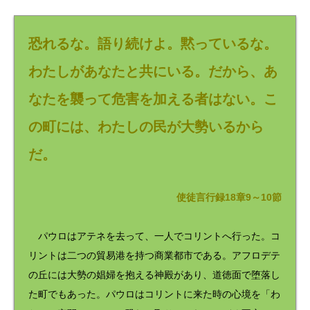
レ
ー
ヤ
ー
恐れるな。語り続けよ。黙っているな。
わたしがあなたと共にいる。だから、あ
なたを襲って危害を加える者はない。こ
の町には、わたしの民が大勢いるから
だ。
使徒言行録18章9～10節
パウロはアテネを去って、一人でコリントへ行った。コ
リントは二つの貿易港を持つ商業都市である。アフロデテ
の丘には大勢の娼婦を抱える神殿があり、道徳面で堕落し
た町でもあった。パウロはコリントに来た時の心境を「わ