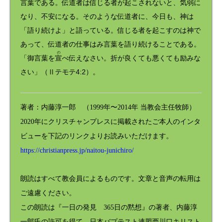
言葉である。伝道者は信じる者が起こされないと、気弱に
なり、不安になる。そのような伝道者に、今日も、神は
「語り続けよ」と語っている。信じる者を起こすのは神で
あって、伝道者の仕事はみ言葉を語り続けることである。
の
「御言葉を
宣
べ伝えなさい。折が良くても悪くても励みな
さい」（Ⅱテモテ4:2）。
著者：内藤淳一郎 （1999年〜2014年 当教会主任牧師）
2020年にクリスチャンプレスに掲載されたご本人のインタ
ビューを下記のリンクよりお読みいただけます。
https://christianpress.jp/naitou-junichiro/
朗読はすべて教会員によるものです。文章と音声の転用は
ご遠慮ください。
この朗読は『一日の発見 365日の黙想』の著者、内藤淳
一郎氏の許可を得て、日本バプテスト連盟西川口キリスト