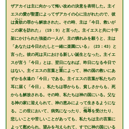
ザアカイは主に向かって悔い改めの決意を表明した。主イ
エスの愛が聖霊によってザアカイの心に注がれたので、彼
どんよく
は
貪欲
の罪から解放された。その時、主は「今日、救いが
この家を訪れた」（19：9）と言った。主イエスと共に十字
架にかけられた強盗の一人が、主の憐れみを願うと、主は
「あなたは今日わたしと一緒に楽園にいる」（23：43）と
言った。彼の死は天における新しい誕生となった。主イエ
スが言う「今日」とは、翌日になれば、昨日になる今日で
わざ
はない。主イエスの言葉と
業
によって、神の国の救いにあ
ずかる永遠の「今日」である。主イエスの言葉が私たちの
耳に届く「今日」、私たちは罪からも、貧しさからも、死
からも解放される。その時、私たちは神の国にいる。父な
る神の家に迎えられて、神の恵みによって生きるようにな
ぶじょく
る。この世において、病気になったり、
侮辱
を受けたり、
悲しいことや苦しいことがあっても、私たちは主の言葉に
よって慰められ、望みを与えられて、すでに神の国にいる