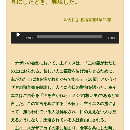
耳にしたとき、実現した。
ルカによる福音書4章21節
音
声
00:00
00:00
プ
レ
ー
ヤ
ー
ナザレの会堂において、主イエスは、「主の霊がわたし
の上におられる。貧しい人に福音を告げ知らせるために、
主がわたしに油を注がれたからである」（18節）というイ
ザヤの預言書を朗読し、人々に今日の聖句を語った。主イ
エスはご自分を「油を注がれた」メシア(救い主)であると宣
言した。この宣言を耳にする「今日」、主イエスの霊によ
って、捕らわれている人は解放され、目の見えない人は見
えるようになり、圧迫されている人は自由にされる。
主イエスがザアカイの家に泊まり、食事を共にした時、