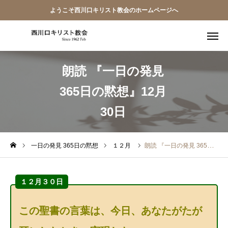
ようこそ西川口キリスト教会のホームページへ
朗読 『一日の発見
教会員ページ
365日の黙想』12月
ようこそ桜並木の教会へ
30日
礼拝式の順序
西川口キリスト教会 信仰告白
一日の発見 365日の黙想
１２月
朗読 『一日の発見 365日の黙想』12月30日
案内･地図
１２月３０日
【アーカイブ】朗読 『一日の発見 -365日の黙想-』
この聖書の言葉は、今日、あなたがたが