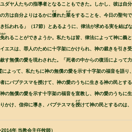
ユダヤ人たちの指導者となることもできた。しかし、彼は自分
すぐ
わざ
の方は自分よりはるかに
優
れた
業
をすることを、今日の聖句で
き払われる」（17節）とあるように、律法が求める実を結ば
まぬか
免
れることができようか。私たちは皆、律法によって神に義と
イエスは、罪人のために十字架にかけられ、神の裁きを引き受
赦す無償の愛を現わされた。「死者の中からの復活によって力
聖霊によって、私たちに神の無償の愛を示す十字架の福音を語り
者にバプテスマを授けて、神の愛のうちに生きる神の民とする
神の無償の愛を示す十字架の福音を宣教し、神の愛のうちに生
さず
りかけ、信仰に導き、バプテスマを
授
けて神の民とするのは、
2014年 当教会主任牧師）