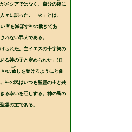
あと
がメシアではなく、自分の
後
に
印
キ
ー
人々に語った。「火」とは、
を
使
ない者を滅ぼす神の裁きであ
っ
て
されない罪人である。
く
だ
さ
けられた。主イエスの十字架の
い。
ある神の子と定められた」(ロ
ゆる
、罪の
赦
しを受けるようにと働
。神の民はいつも聖霊の主と共
きる幸いを証しする。神の民の
聖霊の主である。