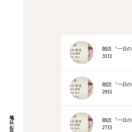
朗読 『一日の
31日
朗読 『一日の
29日
地域と共に歩む桜並木の教会
朗読 『一日の
27日