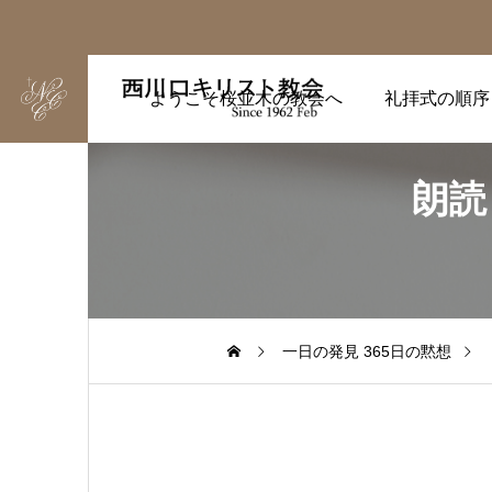
ようこそ桜並木の教会へ
礼拝式の順序
朗読
一日の発見 365日の黙想