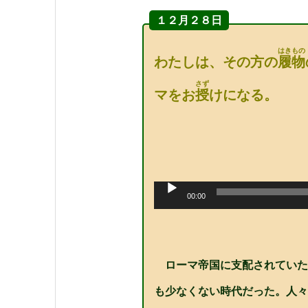
１２月２８日
はきもの
わたしは、その方の
履物
さず
マをお
授
けになる。
音
声
00:00
プ
レ
ー
ヤ
ー
ローマ帝国に支配されていた
も少なくない時代だった。人々