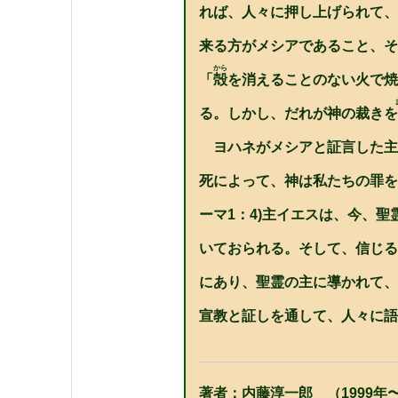
れば、人々に押し上げられて、
来る方がメシアであること、そ
から
「
殻
を消えることのない火で焼
る。しかし、だれが神の裁きを
ヨハネがメシアと証言した主
死によって、神は私たちの罪を
ーマ1：4)主イエスは、今、
いておられる。そして、信じる
にあり、聖霊の主に導かれて、
宣教と証しを通して、人々に語
著者：内藤淳一郎 （1999年〜