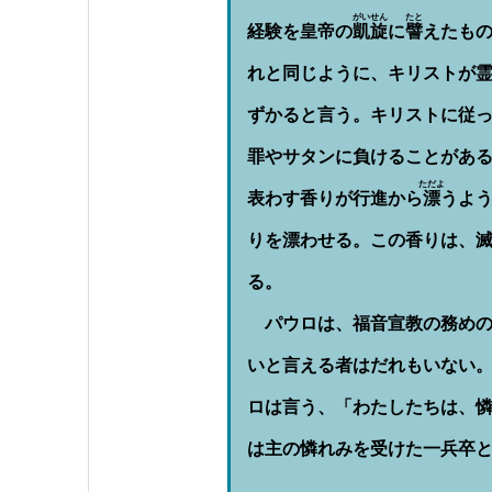
がいせん
たと
経験を皇帝の
凱旋
に
譬
えたもの
れと同じように、キリストが
ずかると言う。キリストに従
罪やサタンに負けることがあ
ただよ
表わす香りが行進から
漂
うよ
りを漂わせる。この香りは、
る。
パウロは、福音宣教の務めの重
いと言える者はだれもいない
ロは言う、「わたしたちは、憐
は主の憐れみを受けた一兵卒