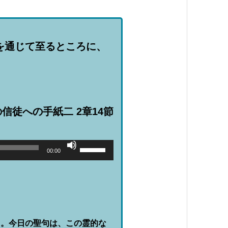
を通じて至るところに、
信徒への手紙二 2章14節
ボ
00:00
リ
ュ
ー
ム
調
節
に
は
上
。今日の聖句は、この霊的な
下