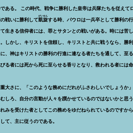
である。 この時代、戦争に勝利した皇帝は兵隊たちを従えて
がいせん
霊の戦いに勝利して
凱旋
する時、パウロは一兵卒として勝利の
って生きる信仰者には、罪とサタンとの戦いがある。時には苦
る。しかし、キリストを信頼し、キリストと共に戦うなら、勝
うに、神はキリストの勝利の行進に連なる者たちを通して、至
滅びる者には死から死に至らせる香りとなり、救われる者には
大さに、「このような務めにだれがふさわしいでしょうか」(
。むしろ、自分の言動が人々を躓かせているのではないかと思
れみを受けた者としてこの務めをゆだねられているのですから、
として、主に従うのである。