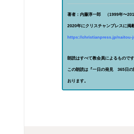
著者：内藤淳一郎 （1999年〜20
2020年にクリスチャンプレスに
https://christianpress.jp/naitou-j
朗読はすべて教会員によるもので
この朗読は『一日の発見 365日
おります。