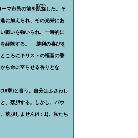
矢
がいせん
印
ローマ市民の前を
凱旋
した。そ
キ
ー
行進に加えられ、その光栄にあ
を
使
しい戦いを強いられ、一時的に
っ
て
く
利を経験する。 勝利の喜びを
だ
さ
るところにキリストの福音の香
い。
命から命に至らせる香りとな
16章)と言う。自分はふさわし
うと、落胆する。しかし、パウ
落胆しません(4：1)。私たち