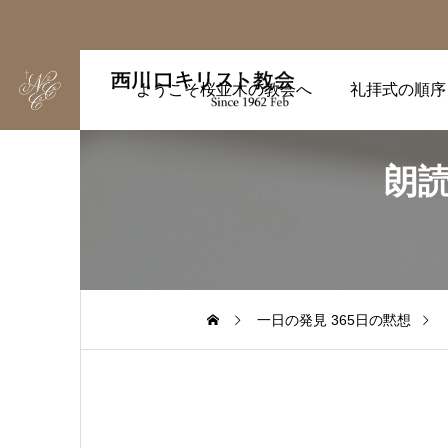
ようこそ桜並木の教会へ
礼拝式の順序
朗読
一日の発見 365日の黙想