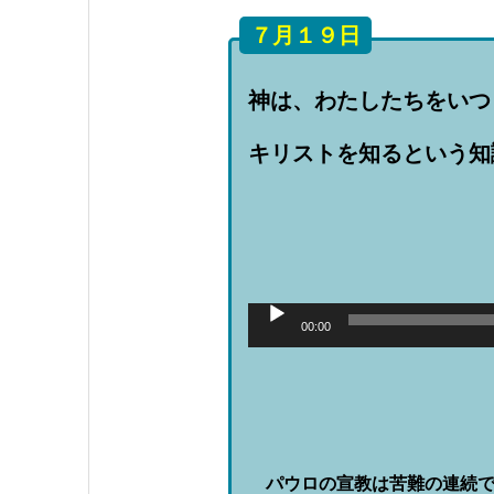
７月１９日
神は、わたしたちをいつ
キリストを知るという
音
声
00:00
プ
レ
ー
ヤ
ー
パウロの宣教は苦難の連続で