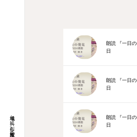
朗読 『一日の
日
朗読 『一日の
日
地域と共に歩む桜並木の教会
朗読 『一日の
日