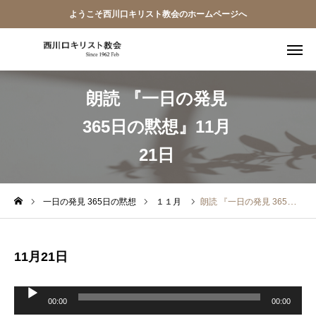
ようこそ西川口キリスト教会のホームページへ
朗読 『一日の発見
教会員ページ
365日の黙想』11月
ようこそ桜並木の教会へ
21日
礼拝式の順序
西川口キリスト教会 信仰告白
一日の発見 365日の黙想
１１月
朗読 『一日の発見 365日の黙想』11月21日
案内･地図
11月21日
【アーカイブ】朗読 『一日の発見 -365日の黙想-』
音
声
00:00
00:00
プ