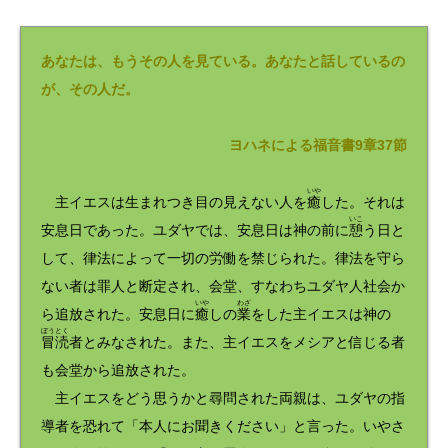
レ
ー
ヤ
ー
あなたは、もうその人を見ている。あなたと話しているの
が、その人だ。
ヨハネによる福音書9章37節
いや
主イエスは生まれつき目の見えない人を
癒
した。それは
いこ
安息日であった。ユダヤでは、安息日は神の前に
憩
う日と
して、律法によって一切の労働を禁じられた。律法を守ら
ない者は罪人と断定され、会堂、すなわちユダヤ人社会か
いや
わざ
ら追放された。安息日に
癒
しの
業
をした主イエスは神の
ぼうとく
冒涜
者とみなされた。また、主イエスをメシアと信じる者
も会堂から追放された。
主イエスをどう思うかと尋問された両親は、ユダヤの指
導者を恐れて「本人にお聞きください」と言った。いやさ