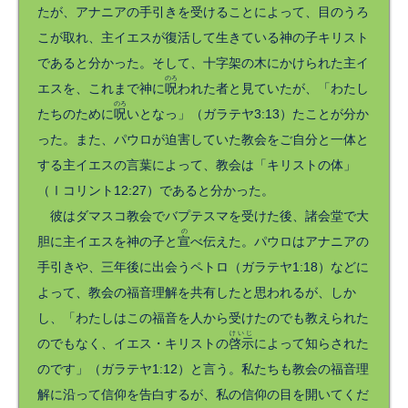
たが、アナニアの手引きを受けることによって、目のうろ
こが取れ、主イエスが復活して生きている神の子キリスト
であると分かった。そして、十字架の木にかけられた主イ
のろ
エスを、これまで神に
呪
われた者と見ていたが、「わたし
のろ
たちのために
呪
いとなっ」（ガラテヤ3:13）たことが分か
った。また、パウロが迫害していた教会をご自分と一体と
する主イエスの言葉によって、教会は「キリストの体」
（Ⅰコリント12:27）であると分かった。
彼はダマスコ教会でバプテスマを受けた後、諸会堂で大
の
胆に主イエスを神の子と
宣
べ伝えた。パウロはアナニアの
手引きや、三年後に出会うペトロ（ガラテヤ1:18）などに
よって、教会の福音理解を共有したと思われるが、しか
し、「わたしはこの福音を人から受けたのでも教えられた
けいじ
のでもなく、イエス・キリストの
啓示
によって知らされた
のです」（ガラテヤ1:12）と言う。私たちも教会の福音理
解に沿って信仰を告白するが、私の信仰の目を開いてくだ