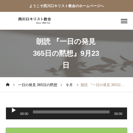
ようこそ西川口キリスト教会のホームページへ
朗読 『一日の発見
教会員ページ
365日の黙想』9月23
ようこそ桜並木の教会へ
日
礼拝式の順序
西川口キリスト教会 信仰告白
一日の発見 365日の黙想
９月
朗読 『一日の発見 365日の黙想』9月23日
案内･地図
音
声
プ
【アーカイブ】朗読 『一日の発見 -365日の黙想-』
00:00
00:00
レ
ー
ヤ
ー