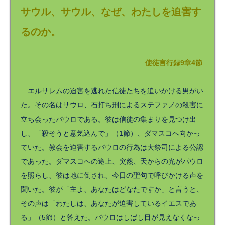
サウル、サウル、なぜ、わたしを迫害す
るのか。
使徒言行録9章4節
エルサレムの迫害を逃れた信徒たちを追いかける男がい
た。その名はサウロ、石打ち刑によるステファノの殺害に
立ち会ったパウロである。彼は信徒の集まりを見つけ出
し、「殺そうと意気込んで」（1節）、ダマスコへ向かっ
ていた。教会を迫害するパウロの行為は大祭司による公認
であった。ダマスコへの途上、突然、天からの光がパウロ
を照らし、彼は地に倒され、今日の聖句で呼びかける声を
聞いた。彼が「主よ、あなたはどなたですか」と言うと、
その声は「わたしは、あなたが迫害しているイエスであ
る」（5節）と答えた。パウロはしばし目が見えなくなっ