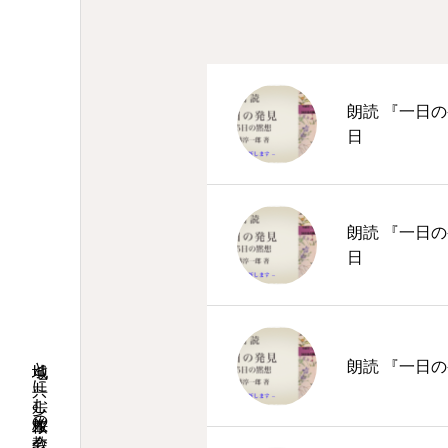
朗読 『一日の
日
朗読 『一日の
日
地域と共に歩む桜並木の教会
朗読 『一日の