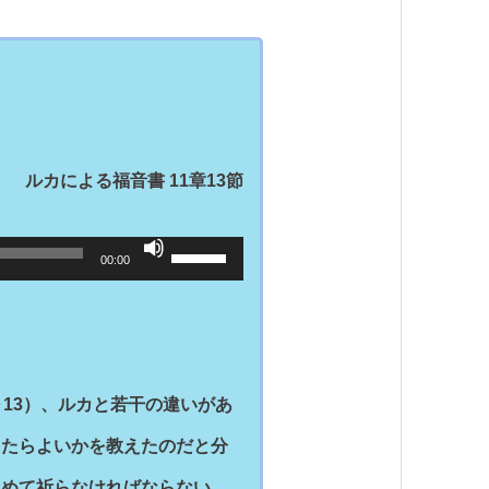
ルカによる福音書 11章13節
ボ
00:00
リ
ュ
ー
ム
調
節
に
は
上
13）、ルカと若干の違いがあ
下
矢
ったらよいかを教えたのだと分
印
キ
しめて祈らなければならない。