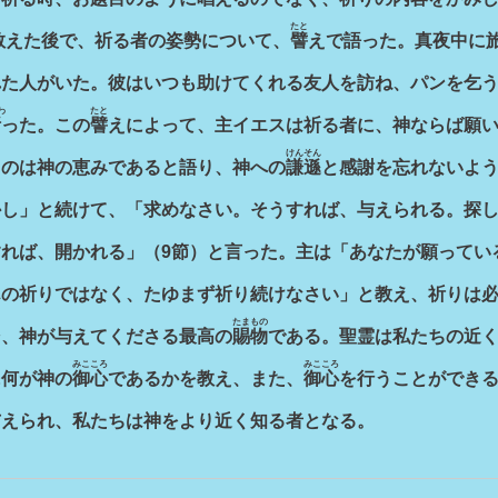
たと
えた後で、祈る者の姿勢について、
譬
えで語った。真夜中に
れた人がいた。彼はいつも助けてくれる友人を訪ね、パンを乞
わ
たと
断
った。この
譬
えによって、主イエスは祈る者に、神ならば願
けんそん
るのは神の恵みであると語り、神への
謙遜
と感謝を忘れないよ
し」と続けて、「求めなさい。そうすれば、与えられる。探し
れば、開かれる」（9節）と言った。主は「あなたが願ってい
んの祈りではなく、たゆまず祈り続けなさい」と教え、祈りは
たまもの
そ、神が与えてくださる最高の
賜物
である。聖霊は私たちの近
みこころ
みこころ
に何が神の
御心
であるかを教え、また、
御心
を行うことができ
与えられ、私たちは神をより近く知る者となる。