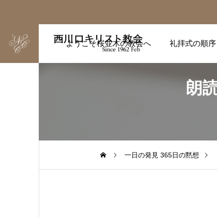
ようこそ桜並木の教会へ
礼拝式の順序
朗読
一日の発見 365日の黙想