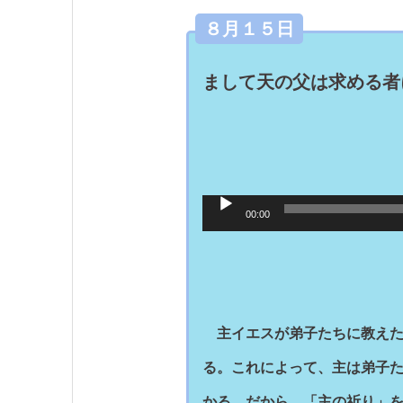
８月１５日
まして天の父は求める者
音
声
00:00
プ
レ
ー
ヤ
ー
主イエスが弟子たちに教えた「
る。これによって、主は弟子
かる。だから、「主の祈り」