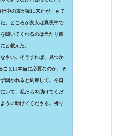
ー
を
使
旅行中の友が家に来たが、もて
っ
て
うた。ところが友人は真夜中で
く
だ
いを聞いてくれるのは当たり前
さ
い。
うにと教えた。
なさい。そうすれば、見つか
ることは本当に必要なのか。そ
必ず聞かれると約束して、今日
くにいて、私たちを助けてくだ
るように助けてくださる。祈り