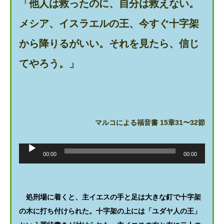
「他人は救ったのに、自分は救えない。
メシア、イスラエルの王、今すぐ十字架
から降りるがいい。それを見たら、信じ
てやろう。」
マルコによる福音書 15章31〜32節
音
声
00:00
00:00
プ
レ
ー
ヤ
ー
処刑場に着くと、主イエスの手と足は大きな釘で十字架
の木に打ち付けられた。十字架の上には「ユダヤ人の王」