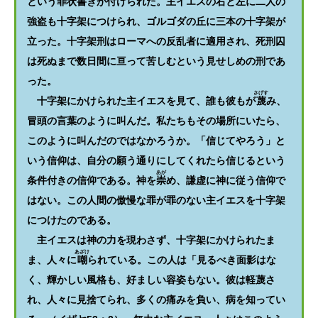
という罪状書きが付けられた。主イエスの右と左に二人の
強盗も十字架につけられ、ゴルゴダの丘に三本の十字架が
立った。十字架刑はローマへの反乱者に適用され、死刑囚
は死ぬまで数日間に亘って苦しむという見せしめの刑であ
った。
さげす
十字架にかけられた主イエスを見て、誰も彼もが
蔑
み、
冒頭の言葉のように叫んだ。私たちもその場所にいたら、
このように叫んだのではなかろうか。「信じてやろう」と
いう信仰は、自分の願う通りにしてくれたら信じるという
あが
条件付きの信仰である。神を
崇
め、謙虚に神に従う信仰で
はない。この人間の傲慢な罪が罪のない主イエスを十字架
につけたのである。
主イエスは神の力を現わさず、十字架にかけられたま
あざけ
ま、人々に
嘲
られている。この人は「見るべき面影はな
く、輝かしい風格も、好ましい容姿もない。彼は軽蔑さ
れ、人々に見捨てられ、多くの痛みを負い、病を知ってい