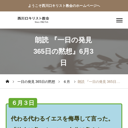
ようこそ西川口キリスト教会のホームページへ
朗読 『一日の発見
教会員ページ
365日の黙想』6月3
ようこそ桜並木の教会へ
日
礼拝式の順序
西川口キリスト教会 信仰告白
一日の発見 365日の黙想
６月
朗読 『一日の発見 365日の黙想』6月3日
案内･地図
６月３日
【アーカイブ】朗読 『一日の発見 -365日の黙想-』
代わる代わるイエスを侮辱して言った。