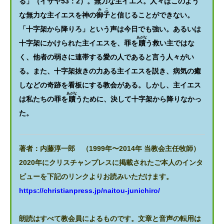
る」（イザヤ53：2）。無力な主イエス。人々はこのよう
みこ
な無力な主イエスを神の
御子
と信じることができない。
「十字架から降りろ」という声は今日でも強い。あるいは
あがな
十字架にかけられた主イエスを、罪を
贖
う救い主ではな
く、他者の弱さに連帯する愛の人であると言う人々がい
る。また、十字架抜きの力ある主イエスを説き、病気の癒
しなどの奇跡を看板にする教会がある。しかし、主イエス
あがな
は私たちの罪を
贖
うために、決して十字架から降りなかっ
た。
著者：内藤淳一郎 （1999年〜2014年 当教会主任牧師）
2020年にクリスチャンプレスに掲載されたご本人のインタ
ビューを下記のリンクよりお読みいただけます。
https://christianpress.jp/naitou-junichiro/
朗読はすべて教会員によるものです。文章と音声の転用は