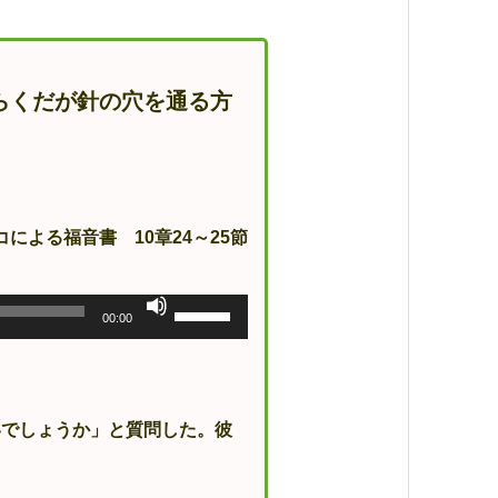
らくだが針の穴を通る方
コによる福音書 10章24～25節
ボ
00:00
リ
ュ
ー
ム
調
節
に
でしょうか」と質問した。彼
は
上
下