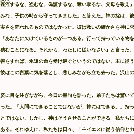
かんいん
、
姦淫
するな、盗むな、偽証するな、奪い取るな、父母を敬え
はみな、子供の時から守ってきました」と答えた。神の掟は、
誠実さを問われるものではなかった。彼は救いの確かさを神に
、「あなたに欠けているものが一つある。行って持っている物
を積むことになる。それから、わたしに従いなさい」と言った
慈善をすれば、永遠の命を受け継ぐというのではない。主に従
。彼はこの言葉に気を落とし、悲しみながら立ち去った。沢山
姿に目を注ぎながら、今日の聖句を語った。弟子たちは驚いて
言った。「人間にできることではないが、神にはできる」。持
ことではない。しかし、神はそうさせることができる。私たち
である。それゆえに、私たちは日々、「主イエスに従う信仰と