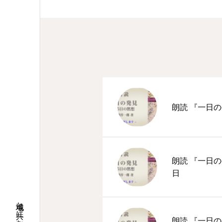
朗読 『一日の
朗読 『一日の
日
地域と共に歩む桜並木の教会
朗読 『一日の