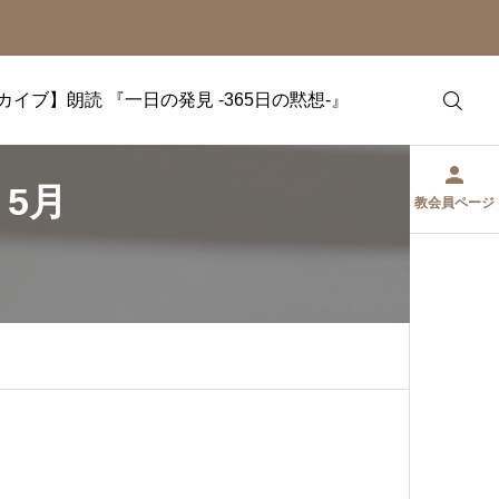
カイブ】朗読 『一日の発見 -365日の黙想-』
』5月
教会員ページ