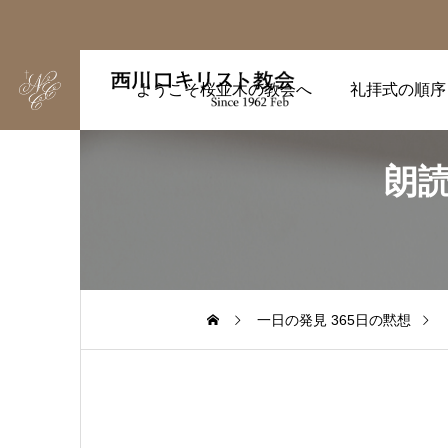
ようこそ桜並木の教会へ
礼拝式の順序
朗読
一日の発見 365日の黙想