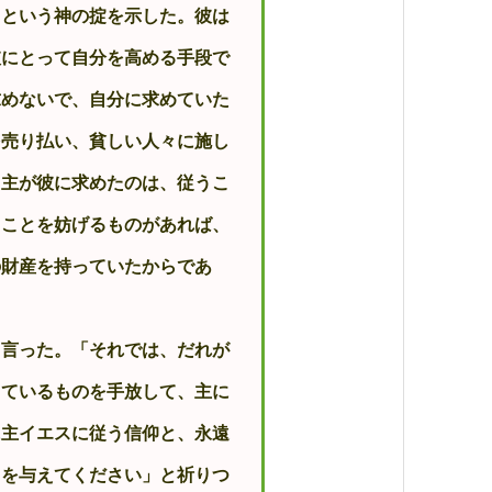
矢
」という神の掟を示した。彼は
印
キ
ー
彼にとって自分を高める手段で
を
使
求めないで、自分に求めていた
っ
て
を売り払い、貧しい人々に施し
く
だ
さ
。主が彼に求めたのは、従うこ
い。
うことを妨げるものがあれば、
の財産を持っていたからであ
言った。「それでは、だれが
っているものを手放して、主に
に主イエスに従う信仰と、永遠
力を与えてください」と祈りつ