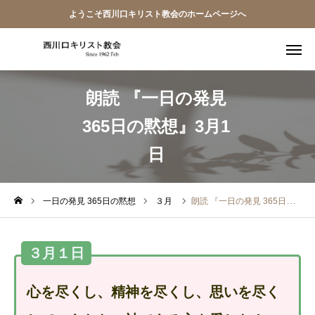
ようこそ西川口キリスト教会のホームページへ
朗読 『一日の発見
教会員ページ
365日の黙想』3月1
ようこそ桜並木の教会へ
日
礼拝式の順序
西川口キリスト教会 信仰告白
一日の発見 365日の黙想
３月
朗読 『一日の発見 365日の黙想』3月1日
案内･地図
３月１日
【アーカイブ】朗読 『一日の発見 -365日の黙想-』
心を尽くし、精神を尽くし、思いを尽く