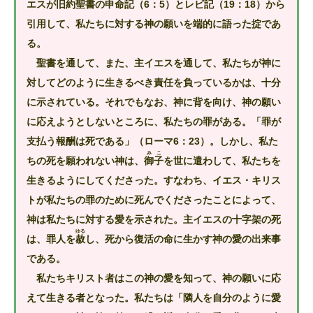
エスが旧約聖書の申命記（6：5）とレビ記（19：18）から
引用して、私たちに対する神の願いを端的に語った掟であ
る。
聖書を通して、また、主イエスを通して、私たちが神に
対してどのように生きるべき責任を負っているかは、十分
に示されている。それでもなお、神に背を向け、神の願い
に応えようとしないところに、私たちの罪がある。「罪が
支払う報酬は死である」（ローマ6：23）。しかし、私た
みこ
ちの死を願われない神は、
御子
を世に遣わして、私たちを
生きるようにしてくださった。すなわち、イエス・キリス
トが私たちの罪のために死んでくださったことによって、
神は私たちに対する愛を示された。主イエスの十字架の死
ゆる
は、罪人を
赦
し、死から復活の命に生かす神の愛の出来事
である。
私たちキリスト者はこの神の愛を知って、神の願いに応
えて生きる者となった。私たちは「隣人を自分のように愛