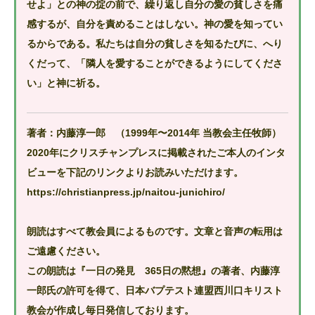
せよ」との神の掟の前で、繰り返し自分の愛の貧しさを痛
感するが、自分を責めることはしない。神の愛を知ってい
るからである。私たちは自分の貧しさを知るたびに、へり
くだって、「隣人を愛することができるようにしてくださ
い」と神に祈る。
著者：内藤淳一郎 （1999年〜2014年 当教会主任牧師）
2020年にクリスチャンプレスに掲載されたご本人のインタ
ビューを下記のリンクよりお読みいただけます。
https://christianpress.jp/naitou-junichiro/
朗読はすべて教会員によるものです。文章と音声の転用は
ご遠慮ください。
この朗読は『一日の発見 365日の黙想』の著者、内藤淳
一郎氏の許可を得て、日本バプテスト連盟西川口キリスト
教会が作成し毎日発信しております。