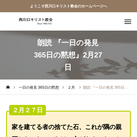
ようこそ西川口キリスト教会のホームページへ
朗読 『一日の発見
教会員ページ
365日の黙想』2月27
ようこそ桜並木の教会へ
日
礼拝式の順序
西川口キリスト教会 信仰告白
一日の発見 365日の黙想
２月
朗読 『一日の発見 365日の黙想』2月27日
案内･地図
２月２７日
【アーカイブ】朗読 『一日の発見 -365日の黙想-』
家を建てる者の捨てた石、これが隅の親