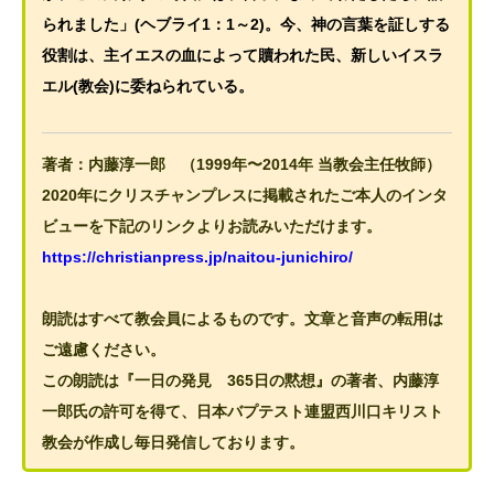
られました」(ヘブライ1：1～2)。今、神の言葉を証しする
役割は、主イエスの血によって贖われた民、新しいイスラ
エル(教会)に委ねられている。
著者：内藤淳一郎 （1999年〜2014年 当教会主任牧師）
2020年にクリスチャンプレスに掲載されたご本人のインタ
ビューを下記のリンクよりお読みいただけます。
https://christianpress.jp/naitou-junichiro/
朗読はすべて教会員によるものです。文章と音声の転用は
ご遠慮ください。
この朗読は『一日の発見 365日の黙想』の著者、内藤淳
一郎氏の許可を得て、日本バプテスト連盟西川口キリスト
教会が作成し毎日発信しております。