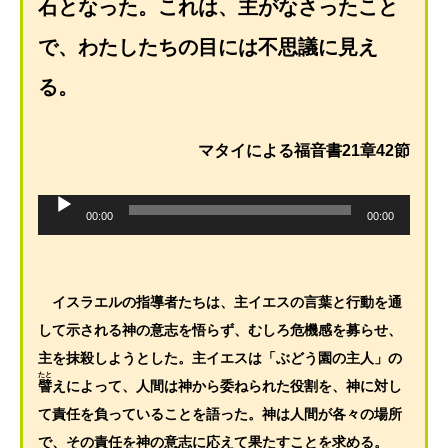
石となった。これは、主がなさったこと
で、わたしたちの目には不思議に見え
る。
マタイによる福音書21章42節
音
声
00:00
00:00
プ
レ
ー
ヤ
ー
イスラエルの指導者たちは、主イエスの言葉と行動を通
して示される神の意志を悟らず、むしろ危機感を募らせ、
主を抹殺しようとした。主イエスは「ぶどう園の主人」の
たと
譬
えによって、人間は神から委ねられた役割を、神に対し
て責任を負っていることを語った。神は人間が各々の場所
で、その責任を神の意志に応えて果たすことを求める。