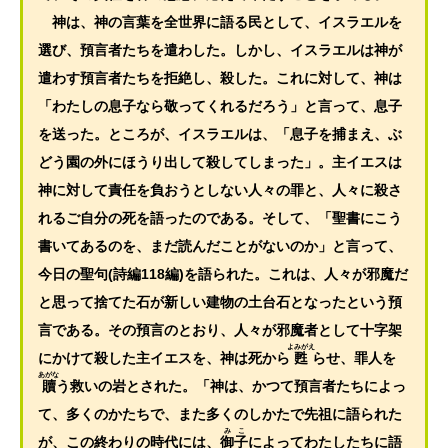
神は、神の言葉を全世界に語る民として、イスラエルを
選び、預言者たちを遣わした。しかし、イスラエルは神が
遣わす預言者たちを拒絶し、殺した。これに対して、神は
「わたしの息子なら敬ってくれるだろう」と言って、息子
を送った。ところが、イスラエルは、「息子を捕まえ、ぶ
どう園の外にほうり出して殺してしまった」。主イエスは
神に対して責任を負おうとしない人々の罪と、人々に殺さ
れるご自分の死を語ったのである。そして、「聖書にこう
書いてあるのを、まだ読んだことがないのか」と言って、
今日の聖句(詩編118編)を語られた。これは、人々が邪魔だ
と思って捨てた石が新しい建物の土台石となったという預
言である。その預言のとおり、人々が邪魔者として十字架
よみがえ
にかけて殺した主イエスを、神は死から
甦
らせ、罪人を
あがな
贖
う救いの岩とされた。「神は、かつて預言者たちによっ
て、多くのかたちで、また多くのしかたで先祖に語られた
みこ
が、この終わりの時代には、
御子
によってわたしたちに語