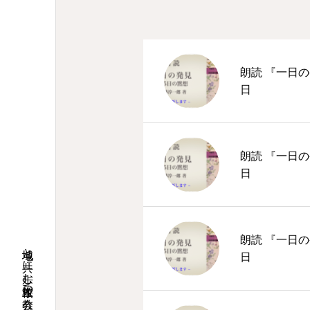
朗読 『一日の
日
朗読 『一日の
日
朗読 『一日の
地域と共に歩む桜並木の教会
日