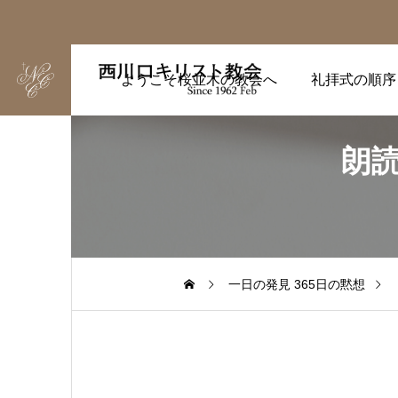
ようこそ桜並木の教会へ
礼拝式の順序
朗読
一日の発見 365日の黙想