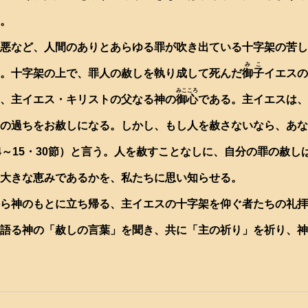
。
悪など、人間のありとあらゆる罪が吹き出ている十字架の苦し
みこ
。十字架の上で、罪人の赦しを執り成して死んだ
御子
イエスの
みこころ
、主イエス・キリストの父なる神の
御心
である。主イエスは、
の過ちをお赦しになる。しかし、もし人を赦さないなら、あな
4～15・30節）と言う。人を赦すことなしに、自分の罪の赦
大きな恵みであるかを、私たちに思い知らせる。
ら神のもとに立ち帰る、主イエスの十字架を仰ぐ者たちの礼拝
語る神の「赦しの言葉」を聞き、共に「主の祈り」を祈り、神