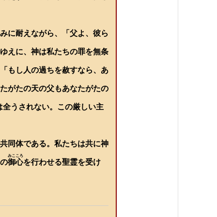
を
使
っ
て
みに耐えながら、「父よ、彼ら
く
だ
ゆえに、神は私たちの罪を無条
さ
い。
「もし人の過ちを赦すなら、あ
たがたの天の父もあなたがたの
しは全うされない。この厳しい主
共同体である。私たちは共に神
みこころ
の
御心
を行わせる聖霊を受け