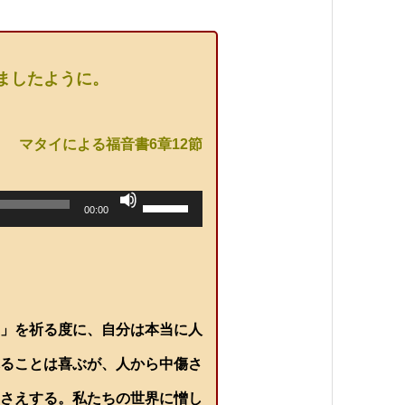
ましたように。
マタイによる福音書6章12節
ボ
00:00
リ
ュ
ー
ム
調
節
に
は
上
」を祈る度に、自分は本当に人
下
矢
ることは喜ぶが、人から中傷さ
印
キ
さえする。私たちの世界に憎し
ー