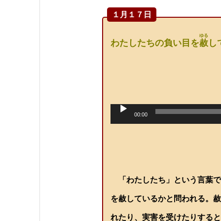
１月１７日
ゆる
わたしたちの負い目を
赦
し
音
声
00:00
プ
レ
ー
ヤ
ー
「わたしたち」という言葉で
を赦しているかと問われる。赦
れたり、実害を受けたりすると