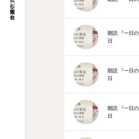
地域と共に歩む桜並木の教会
朗読 『一日の
日
朗読 『一日の
日
朗読 『一日の
日