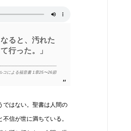
になると、汚れた
出て行った。」
ルコによる福音書 1章25〜26節
うではない。聖書は人間の
と不信が世に満ちている。