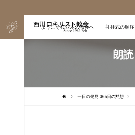
ようこそ桜並木の教会へ
礼拝式の順序
朗読
一日の発見 365日の黙想