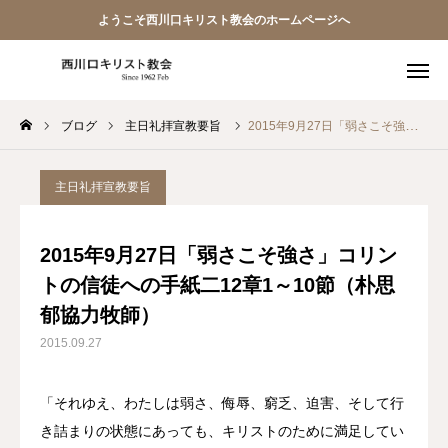
ようこそ西川口キリスト教会のホームページへ
ブログ
主日礼拝宣教要旨
2015年9月27日「弱さこそ強さ」コリントの信徒への手紙二12章1～10節（朴思郁協力牧師）
教会員ページ
ようこそ桜並木の教会へ
主日礼拝宣教要旨
礼拝式の順序
2015年9月27日「弱さこそ強さ」コリン
トの信徒への手紙二12章1～10節（朴思
西川口キリスト教会 信仰告白
郁協力牧師）
案内･地図
2015.09.27
【アーカイブ】朗読 『一日の発見 -365日の黙想-』
「それゆえ、わたしは弱さ、侮辱、窮乏、迫害、そして行
き詰まりの状態にあっても、キリストのために満足してい