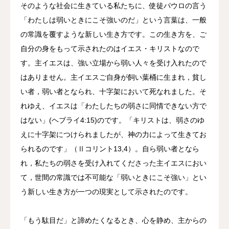
そのような社会に生きている私たちに、使徒パウロの言う
「わたしは弱いときにこそ強いのだ」という言葉は、一般
の常識を覆すような新しい生き方です。この生き方を、ご
自分の身をもって示されたのはイエス・キリストなので
す。主イエスは、強い立場から弱い人々を受け入れたので
はありません。主イエスご自身が飼い葉桶に生まれ，貧し
い者，弱い者となられ、十字架において死なれました。そ
れゆえ、イエスは「わたしたちの弱さに同情できない方で
はない」(ヘブライ4:15)のです。「キリストは、弱さのゆ
えに十字架につけられましたが、神の力によって生きてお
られるのです」（Ⅱコリント13,4）。自ら弱い者となら
れ，私たちの弱さを受け入れてくださった主イエスにおい
て，世間の常識では不可能な「弱いときにこそ強い」とい
う新しい生き方が一つの現実として示されたのです。
「もう駄目だ」と諦めたくなるとき、心を静め、主からの