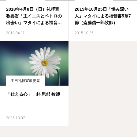
2018年4月8日（日）礼拝宣
2015年10月25日「憐み深い
教要旨「主イエスとペトロの
人」マタイによる福音書5章7
出会い」マタイによる福音書
節（斎藤信一郎牧師）
4章18-20節
2018.04.11
2015.10.25
主日礼拝宣教要旨
「仕える心」 朴 思郁 牧師
2025.10.07