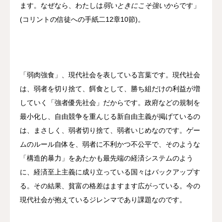
ます。なぜなら、わたしは
弱いときにこそ強いから
です」
(コリントの信徒への手紙二12章10節)。
「弱肉強食」、現代社会を表している言葉です。現代社会
は、弱者を切り捨て、餌食として、勝ち組だけの利益が増
していく「強者優先社会」だからです。政府などの規制を
最小化し、自由競争を重んじる新自由主義が掲げているの
は、まさしく、弱者切り捨て、弱者いじめなのです。ゲー
ムのルール自体を、弱者に不利かつ不公平で、そのような
「構造的暴力」をあたかも最先端の経済システムのよう
に、経済至上主義に成り立っている国々はバックアップす
る。その結果、貧富の格差はますます広がっている。今の
現代社会が抱えているジレンマであり課題なのです。