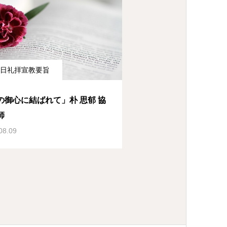
日礼拝宣教要旨
の御心に結ばれて」朴 思郁 協
師
08.09