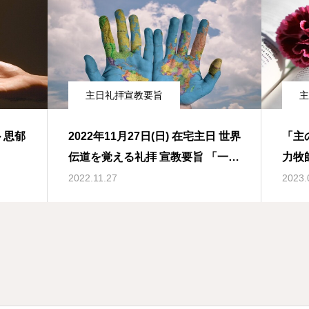
主日礼拝宣教要旨
主
 思郁
2022年11月27日(日) 在宅主日 世界
「主
伝道を覚える礼拝 宣教要旨 「一歩
力牧
ずつ、共に」ヨハネによる福音書
2022.11.27
2023.
15章16節