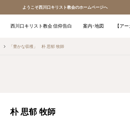
ようこそ西川口キリスト教会のホームページへ
西川口キリスト教会 信仰告白
案内･地図
【アー
「豊かな収穫」 朴 思郁 牧師
 朴 思郁 牧師