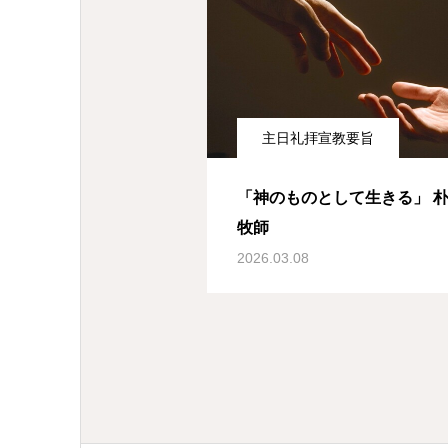
主日礼拝宣教要旨
「神のものとして生きる」 朴
牧師
2026.03.08