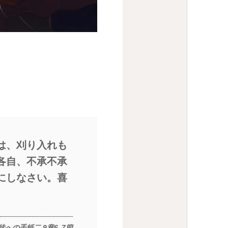
は、刈り入れも
各自、不承不承
にしなさい。喜
への手紙二 9章6､7節