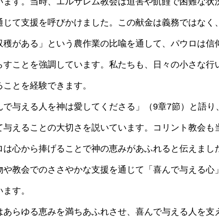
います。当時、エルサレム教会は迫害や飢饉で困難な状
通じて支援を呼びかけました。この献金は義務ではなく
収穫がある」という農作業の比喩を通して、パウロは信
らすことを強調しています。私たちも、日々の小さな行
ることを経験できます。
で与える人を神は愛してくださる」（9章7節）と語り
て与えることの大切さを説いています。コリント教会も
ロは心から捧げることで神の恵みがあふれると伝えまし
物や教会でのささやかな支援を通じて「喜んで与える心
います。
あらゆる恵みを満ちあふれさせ、喜んで与える人を支え