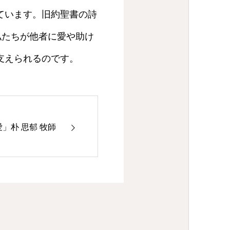
ています。旧約聖書の詩
私たちが他者に愛や助け
支えられるのです。
」朴 思郁 牧師