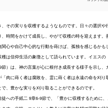
、その実りを収穫するようなものです。日々の選択や
り、時間をかけて成長し、やがて収穫の時を迎えます。
無関心や自己中心的な行動を蒔けば、孤独を感じるかも
穫は信仰生活の象徴として語られています。イエスの
-9節）は、神の言葉が心に根付き成長する様子を示し、
ロが「肉に蒔く者は腐敗を、霊に蒔く者は永遠の命を刈り
とで、豊かな実りを刈り取ることができるのです。
への手紙二 9章6-9節で、「豊かに収穫するために