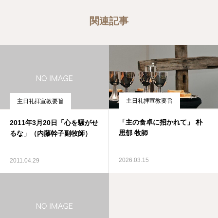
関連記事
主日礼拝宣教要旨
主日礼拝宣教要旨
「主の食卓に招かれて」 朴
2011年3月20日「心を騒がせ
思郁 牧師
るな」（内藤幹子副牧師）
2026.03.15
2011.04.29