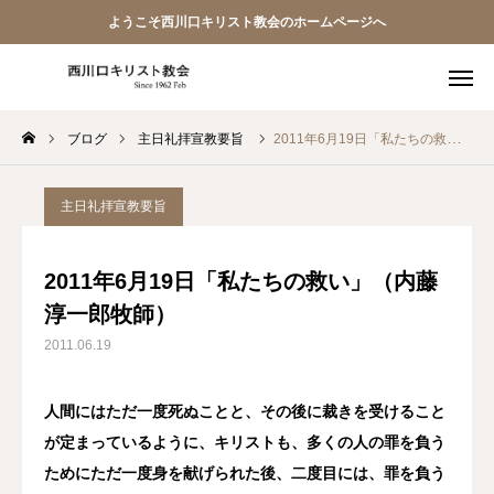
ようこそ西川口キリスト教会のホームページへ
ブログ
主日礼拝宣教要旨
2011年6月19日「私たちの救い」（内藤淳一郎牧師）
教会員ページ
ようこそ桜並木の教会へ
主日礼拝宣教要旨
礼拝式の順序
2011年6月19日「私たちの救い」（内藤
淳一郎牧師）
西川口キリスト教会 信仰告白
2011.06.19
案内･地図
人間にはただ一度死ぬことと、その後に裁きを受けること
【アーカイブ】朗読 『一日の発見 -365日の黙想-』
が定まっているように、キリストも、多くの人の罪を負う
ためにただ一度身を献げられた後、二度目には、罪を負う