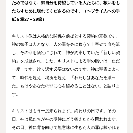
ためではなく、御自分を待望している人たちに、救いをも
たらすために現れてくださるのです。（
ヘブライ人への手
紙９章27－29節）
キリスト教は人格的な関係を前提とする契約の宗教です。
神の御子は人となり、人の罪を身に負うて十字架で血を流
し、その命を犠牲にされて、神が約束していた「新しい契
約」を成就されました。キリストによる罪の贖いは「ただ
一度」です。繰り返す必要はないのです。神は聖霊によっ
て、時代を超え、場所を超え、「わたしはあなたを贖っ
た。もはやあなたの罪に心を留めることはない」と語りま
す。
キリストはもう一度来られます。終わりの日です。その
日、神は私たちが神の期待にどう答えたかを問われます。
その日、神に背を向けて無意味に生きた人の罪は裁かれる