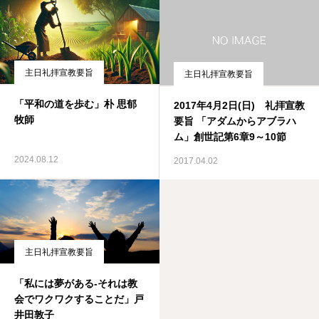
主日礼拝宣教要旨
主日礼拝宣教要旨
「平和の道を歩む」朴 思郁
2017年4月2日(日) 礼拝宣教
牧師
要旨 「アダムからアブラハ
ム」創世記第6章9～10節
2024.08.12
2017.04.02
主日礼拝宣教要旨
「私には夢がある-それは教
会でワクワクすることだ」戸
井田敦子