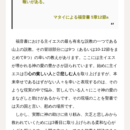
報いがある。
マタイによる福音書 5章12節a
福音書における主イエスの最も有名な説教の一つである
山上の説教。その冒頭部分には9つ（あるいは10-12節をま
とめて8つ）の幸いの教えがあります。ここには主イエス
が導かれる神の愛の豊かさが語られています。始めに主イ
エスは①
心の貧しい人
と②
悲しむ人
を取り上げますが、本
来幸せであるはずがない人々を幸いと表現するのは、その
ような現実の中で悩み、苦しんでいる人々にこそ神の愛の
まなざしと助けがあるからです。その現場のことを聖書で
は天の国と言い、慰めの場所です。
しかし、実際に神の助けに依り頼み、欠乏と悲しみから
救われていくためには3番目に取り上げられる柔和な心が