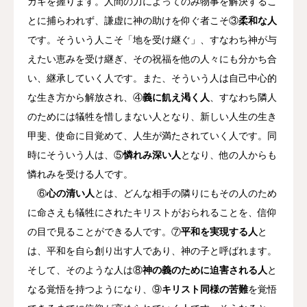
カギを握ります。人間の力によってのみ物事を解決するこ
とに捕らわれず、謙虚に神の助けを仰ぐ者こそ③
柔和な人
です。そういう人こそ「地を受け継ぐ」、すなわち神が与
えたい恵みを受け継ぎ、その祝福を他の人々にも分かち合
い、継承していく人です。また、そういう人は自己中心的
な生き方から解放され、④
義に飢え渇く人
、すなわち隣人
のためには犠牲を惜しまない人となり、新しい人生の生き
甲斐、使命に目覚めて、人生が満たされていく人です。同
時にそういう人は、⑤
憐れみ深い人
となり、他の人からも
憐れみを受ける人です。
⑥
心の清い人
とは、どんな相手の隣りにもその人のため
に命さえも犠牲にされたキリストがおられることを、信仰
の目で見ることができる人です。⑦
平和を実現する人
と
は、平和を自ら創り出す人であり、神の子と呼ばれます。
そして、そのような人は⑧
神の義のために迫害される人
と
なる覚悟を持つようになり、⑨
キリスト同様の苦難
を覚悟