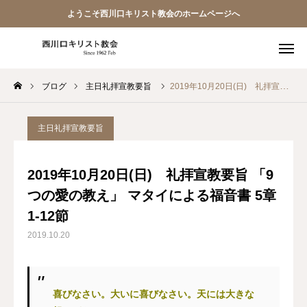
ようこそ西川口キリスト教会のホームページへ
ブログ
主日礼拝宣教要旨
2019年10月20日(日) 礼拝宣教要旨 「9つの愛の教え」 マタイによる福音書 5章1-12節
教会員ページ
ようこそ桜並木の教会へ
主日礼拝宣教要旨
礼拝式の順序
2019年10月20日(日) 礼拝宣教要旨 「9
つの愛の教え」 マタイによる福音書 5章
西川口キリスト教会 信仰告白
1-12節
案内･地図
2019.10.20
【アーカイブ】朗読 『一日の発見 -365日の黙想-』
喜びなさい。大いに喜びなさい。天には大きな