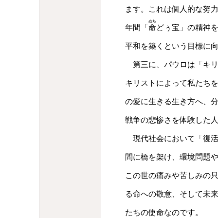
ます。これは個人的な努力
ぬち
年間「
命
どぅ宝」の精神
平和を築くという目標に
第三に、パウロは「キリ
キリストによって私たち
の愛に生きる生き方へ、
戦争の悲惨さを体験した
現代社会において「復活
間に橋を架け、環境問題
この世の痛みや苦しみの
る命への敬意、そして未
たちの使命なのです。