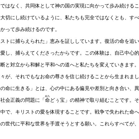
ではなく、共同体として神の国の実現に向かって歩み続けるこ
を大切にし続けているように、私たちも完全ではなくとも、す
向かって歩み続けるのです。
ストに捕らえられた」恵みを証ししています。復活の命を追い
を愛し、捕らえてくださったからです。この体験は、自己中心
分断と対立から和解と平和への道へと私たちを変えていきます
人々が、それでもなお命の尊さを信じ続けることから生まれま
の命に生きる」とは、心の中にある偏見や差別と向き合い、異
ぬち
や社会正義の問題に「
命
どぅ宝」の精神で取り組むことです。
只中で、キリストの愛を体現することです。戦争で失われた命
来の世代に平和な世界を手渡そうとする願い。これらすべてが