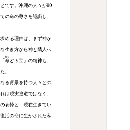
とです。沖縄の人々が80
べての命の尊さを認識し、
求める理由は、まず神が
的な生き方から神と隣人へ
ぬち
。「
命
どぅ宝」の精神も、
した。
なる背景を持つ人々との
それは現実逃避ではなく、
への哀悼と、現在生きてい
、復活の命に生かされた私