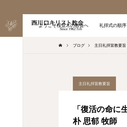
ようこそ桜並木の教会へ
礼拝式の順序
ブログ
主日礼拝宣教要旨
主日礼拝宣教要旨
「復活の命に生
朴 思郁 牧師