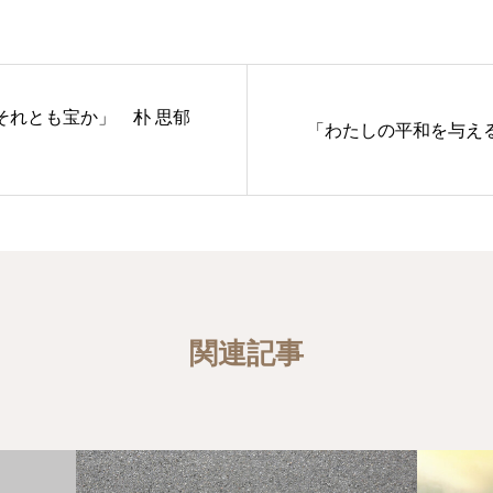
それとも宝か」 朴 思郁
「わたしの平和を与える
関連記事