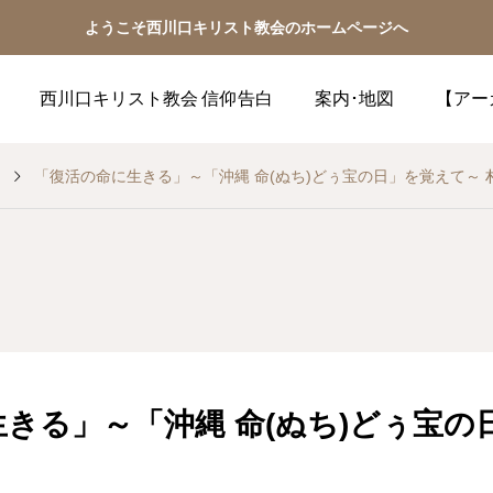
ようこそ西川口キリスト教会のホームページへ
西川口キリスト教会 信仰告白
案内･地図
【アー
「復活
きる」～「沖縄 命(ぬち)どぅ宝の