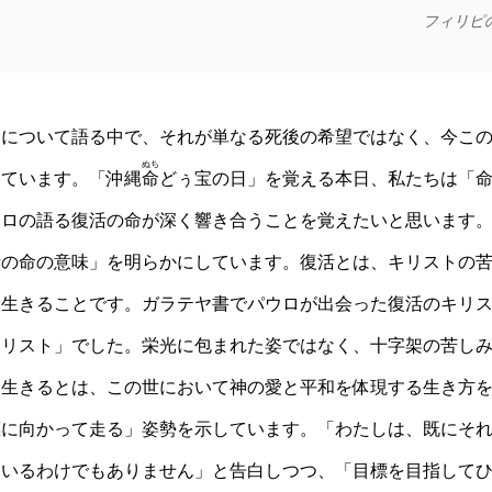
フィリピ
について語る中で、それが単なる死後の希望ではなく、今この
ぬち
しています。「沖縄
命
どぅ宝の日」を覚える本日、私たちは「
ウロの語る復活の命が深く響き合うことを覚えたいと思います
の命の意味」を明らかにしています。復活とは、キリストの苦
ら生きることです。ガラテヤ書でパウロが出会った復活のキリ
キリスト」でした。栄光に包まれた姿ではなく、十字架の苦し
に生きるとは、この世において神の愛と平和を体現する生き方
に向かって走る」姿勢を示しています。「わたしは、既にそれ
ているわけでもありません」と告白しつつ、「目標を目指して