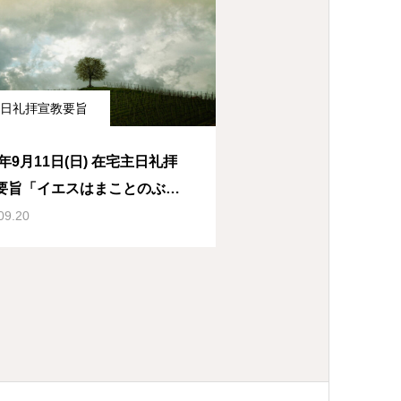
日礼拝宣教要旨
2年9月11日(日) 在宅主日礼拝
要旨「イエスはまことのぶど
木」ヨハネによる福音書15章
09.20