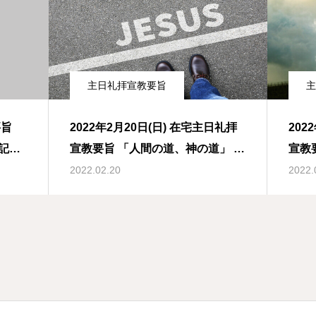
主日礼拝宣教要旨
主
2022年2月20日(日) 在宅主日礼拝
202
記第3
宣教要旨 「人間の道、神の道」 ヨ
宣教
ハネによる福音書14章1-6節
うの
2022.02.20
2022.
1-8節