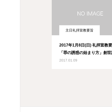
主日礼拝宣教要旨
2017年1月8日(日) 礼拝宣教要旨
「罪の誘惑の始まり方」創世
章4-7節
2017.01.09