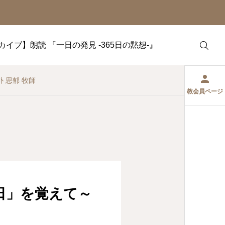
カイブ】朗読 『一日の発見 -365日の黙想-』
の命に生きる」～「沖縄 命(ぬち)どぅ宝の日」を覚えて～ 朴 思郁 牧師
教会員ページ
日」を覚えて～