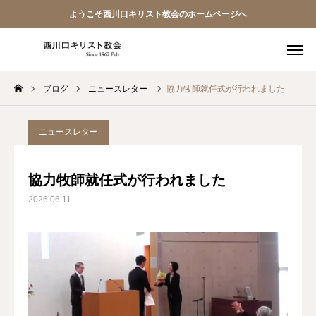
ようこそ西川口キリスト教会のホームページへ
ブログ
ニュースレター
協力牧師就任式が行われました
教会員ページ
ようこそ桜並木の教会へ
ニュースレター
礼拝式の順序
協力牧師就任式が行われました
2026.06.11
西川口キリスト教会 信仰告白
案内･地図
【アーカイブ】朗読 『一日の発見 -365日の黙想-』