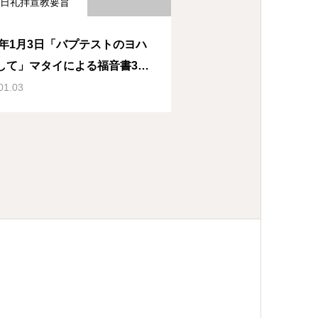
日礼拝宣教要旨
16年1月3日「バプテストのヨハ
して」マタイによる福音書3章
12節（斎藤信一郎牧師）
01.03