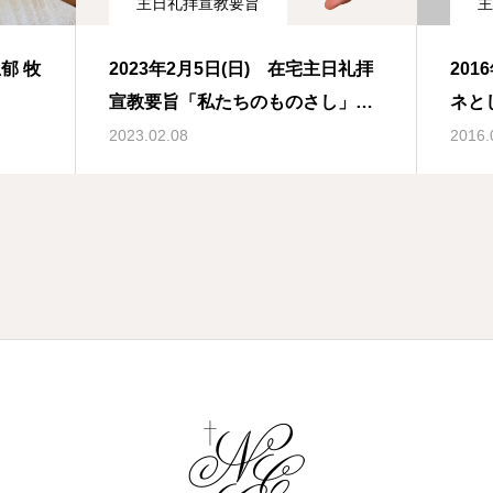
主日礼拝宣教要旨
主
郁 牧
2023年2月5日(日) 在宅主日礼拝
20
宣教要旨「私たちのものさし」コ
ネと
リントの信徒への手紙一 8章1-3節
1-
2023.02.08
2016.