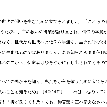
世代の問いを生むために立てられました。「これらの
が問うたびに、主の救いの御業が語り直され、信仰の本質
はなく、世代から世代へと信仰を手渡す、生きた呼びか
中に生まれるのではありません。名も知られぬまま信仰
群れの中から、伝道者はひそやかに召し出されてくるの
べての民が主を知り、私たちが主を敬うために立てら
強いことを知るため」（4章24節）――石は、地の果て
育も「折が良くても悪くても、御言葉を宣べ伝えなさい」