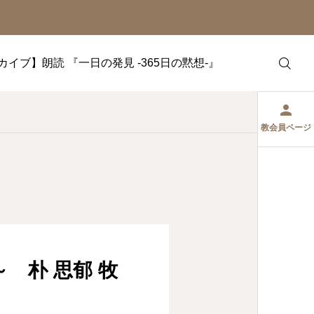
カイブ】朗読 『一日の発見 -365日の黙想-』
教会員ページ
 朴 思郁 牧