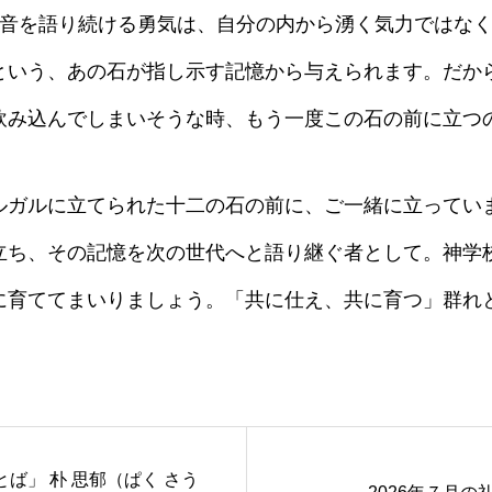
福音を語り続ける勇気は、自分の内から湧く気力ではな
という、あの石が指し示す記憶から与えられます。だか
飲み込んでしまいそうな時、もう一度この石の前に立つ
ガルに立てられた十二の石の前に、ご一緒に立ってい
立ち、その記憶を次の世代へと語り継ぐ者として。神学
に育ててまいりましょう。「共に仕え、共に育つ」群れ
。
ば」 朴 思郁（ぱく さう