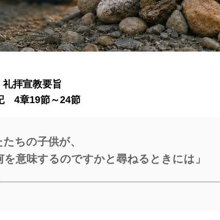
日）礼拝宣教要旨
 4章19節～24節
たたちの子供が、
何を意味するのですかと尋ねるときには」