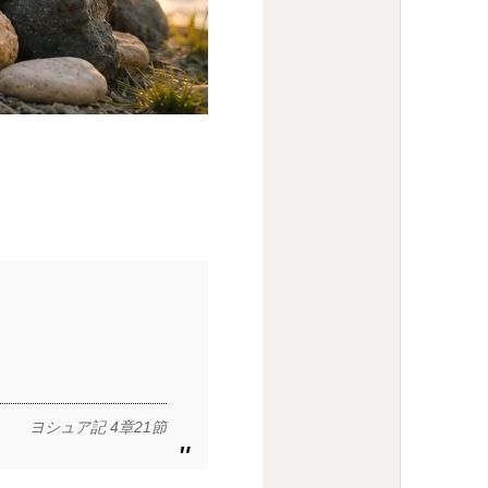
ヨシュア記 4章21節