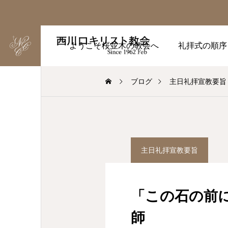
ようこそ桜並木の教会へ
礼拝式の順序
ブログ
主日礼拝宣教要旨
主日礼拝宣教要旨
「この石の前
師