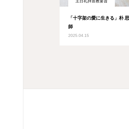
主日礼拝宣教要旨
「十字架の愛に生きる」朴 思
師
2025.04.15