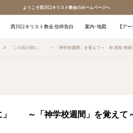
ようこそ西川口キリスト教会のホームページへ
西川口キリスト教会 信仰告白
案内･地図
【アー
「この石の前に」 ～「神学校週間」を覚えて～ 朴 思郁 牧師
に」 ～「神学校週間」を覚えて～