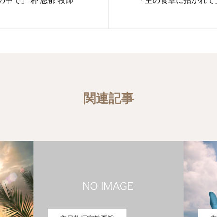
中で」 朴 思郁 牧師
「主の食卓に招かれて」
関連記事