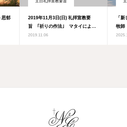
主日礼拝宣教要旨
主
2019年11月3日(日) 礼拝宣教要
「新
旨 ｢祈りの作法｣ マタイによる
牧師
福音書 6章5-8節
2019.11.06
2025.