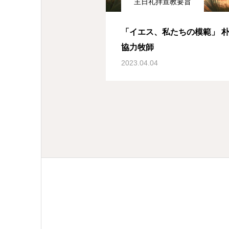
主日礼拝宣教要旨
「イエス、私たちの模範」 朴 思郁
協力牧師
2023.04.04