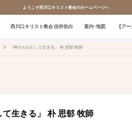
ようこそ西川口キリスト教会のホームページへ
西川口キリスト教会 信仰告白
案内･地図
【アー
「神のものとして生きる」 朴 思郁 牧師
て生きる」 朴 思郁 牧師