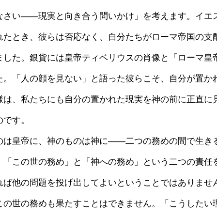
さい——現実と向き合う問いかけ」を考えます。イエ
れたとき、彼らは否応なく、自分たちがローマ帝国の支
ました。銀貨には皇帝ティベリウスの肖像と「ローマ皇
た。「人の顔を見ない」と語った彼らこそ、自分が置か
様は、私たちにも自分の置かれた現実を神の前に正直に
のです。
は皇帝に、神のものは神に——二つの務めの間で生き
、「この世の務め」と「神への務め」という二つの責任
れば他の問題を投げ出してよいということではありませ
この世の務めも果たすことはできません。「こうしたい