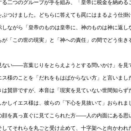
する二つのグループが手を組み、「皇帝に税金を納める
をぶつけました。どちらに答えても罠にはまるよう仕掛
示しながら「皇帝のものは皇帝に、神のものは神に返し
ちが「この世の現実」と「神への責任」の間でどう生き
ない——言葉じりをとらえようとする問いかけ」を見
エス様のことを「だれをもはばからない方」と言いまし
きは賛辞ですが、本音は「現実を見ていない世間知らず
かしイエス様は、彼らの「下心を見抜いて」おられまし
の顔を真っ直ぐに見てこられた方——人の内面にある思
そしてそれらを丸ごと受け止めて、十字架へと向かわれ