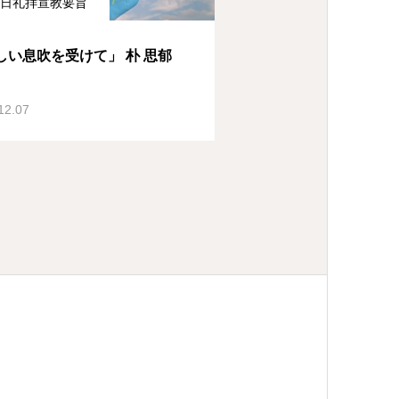
日礼拝宣教要旨
しい息吹を受けて」 朴 思郁
12.07