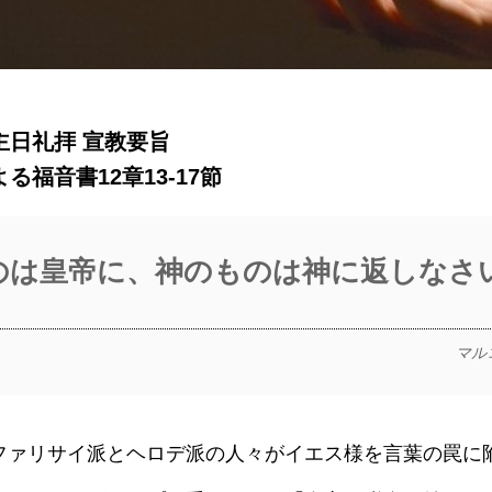
 主日礼拝 宣教要旨
福音書12章13-17節
のは皇帝に、神のものは神に返しなさ
マル
ァリサイ派とヘロデ派の人々がイエス様を言葉の罠に