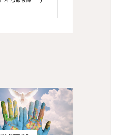
 朴 思郁 牧師