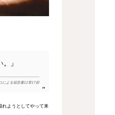
い。」
コによる福音書12章17節
陥れようとしてやって来