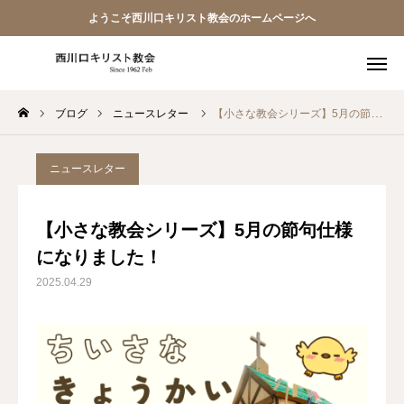
ようこそ西川口キリスト教会のホームページへ
ブログ
ニュースレター
【小さな教会シリーズ】5月の節句仕様になりました！
教会員ページ
ようこそ桜並木の教会へ
ニュースレター
礼拝式の順序
【小さな教会シリーズ】5月の節句仕様
になりました！
西川口キリスト教会 信仰告白
2025.04.29
案内･地図
【アーカイブ】朗読 『一日の発見 -365日の黙想-』