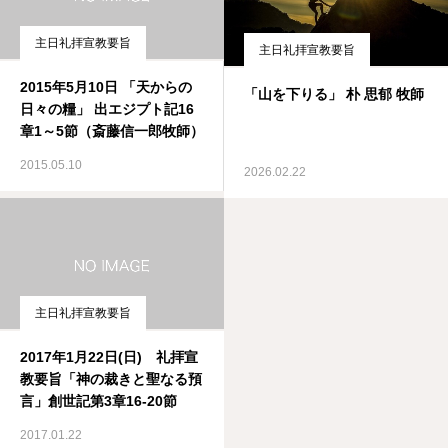
主日礼拝宣教要旨
主日礼拝宣教要旨
2015年5月10日 「天からの
「山を下りる」 朴 思郁 牧師
日々の糧」 出エジプト記16
章1～5節（斎藤信一郎牧師）
2015.05.10
2026.02.22
主日礼拝宣教要旨
2017年1月22日(日) 礼拝宣
教要旨「神の裁きと聖なる預
言」創世記第3章16-20節
2017.01.22