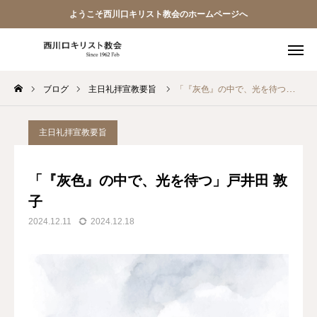
ようこそ西川口キリスト教会のホームページへ
ブログ
主日礼拝宣教要旨
「『灰色』の中で、光を待つ」戸井田 敦子
教会員ページ
ようこそ桜並木の教会へ
主日礼拝宣教要旨
礼拝式の順序
「『灰色』の中で、光を待つ」戸井田 敦
子
西川口キリスト教会 信仰告白
2024.12.11
2024.12.18
案内･地図
【アーカイブ】朗読 『一日の発見 -365日の黙想-』