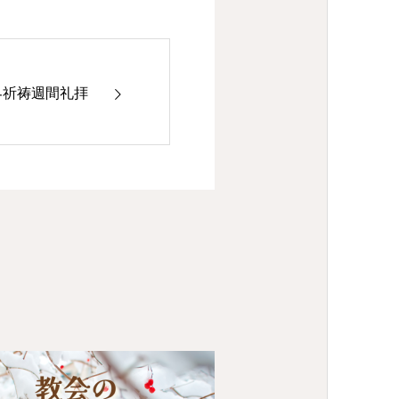
界祈祷週間礼拝