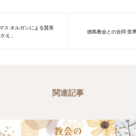
スマス オルガンによる賛美
徳島教会との合同 世
さかえ」
関連記事