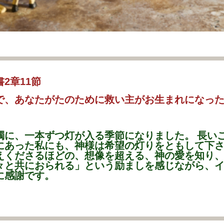
2章11節
で、あなたがたのために救い主がお生まれになっ
に、一本ずつ灯が入る季節になりました。 長い
にあった私にも、神様は希望の灯りをともして下
くださるほどの、想像を超える、神の愛を知り、
々と共におられる」という励ましを感じながら、
に感謝です。