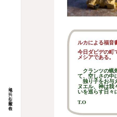
ルカによる福音書
今日ダビデの町
メシアである。
クランツの蝋燭
て、空しさの中
独り子をお与え
ヌエル、神は我
地域と共に歩む桜並木の教会
いを巡らす日々
T.O