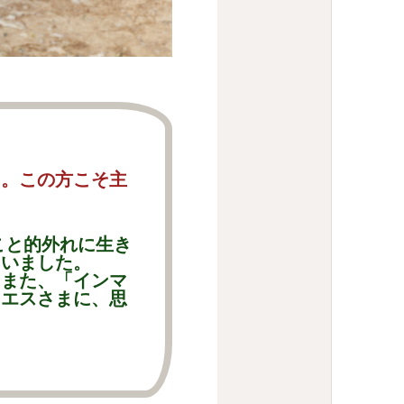
た。この方こそ主
こと的外れに生き
さいました。
また、「インマ
イエスさまに、思