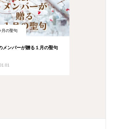
今月の聖句
のメンバーが贈る１月の聖句
01.01