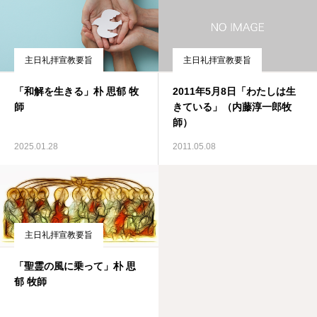
主日礼拝宣教要旨
主日礼拝宣教要旨
「和解を生きる」朴 思郁 牧
2011年5月8日「わたしは生
師
きている」（内藤淳一郎牧
師）
2025.01.28
2011.05.08
主日礼拝宣教要旨
「聖霊の風に乗って」朴 思
郁 牧師