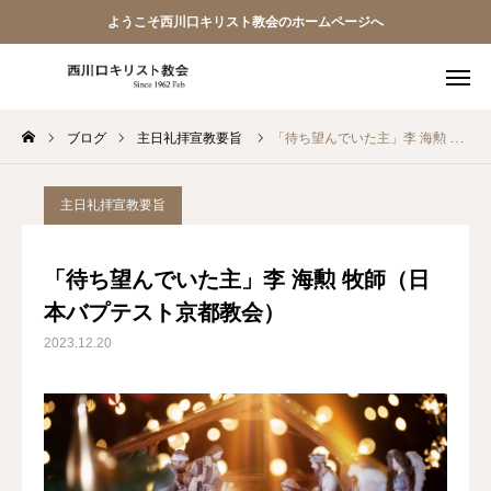
ようこそ西川口キリスト教会のホームページへ
ブログ
主日礼拝宣教要旨
「待ち望んでいた主」李 海勲 牧師（日本バプテスト京都教会）
教会員ページ
ようこそ桜並木の教会へ
主日礼拝宣教要旨
礼拝式の順序
「待ち望んでいた主」李 海勲 牧師（日
本バプテスト京都教会）
西川口キリスト教会 信仰告白
2023.12.20
案内･地図
【アーカイブ】朗読 『一日の発見 -365日の黙想-』