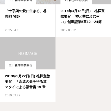
主日礼拝宣教要旨
主日礼拝宣教要旨
「十字架の愛に生きる」朴
2017年3月12日(日) 礼拝宣
思郁 牧師
教要旨 「神と共に歩む幸
い」創世記第5章12～24節
2025.04.15
2017.03.12
主日礼拝宣教要旨
2019年9月22日(日) 礼拝宣教
要旨 「永遠の命を得る道」
マタイによる福音書 19 章
16-26 節
2019.09.22