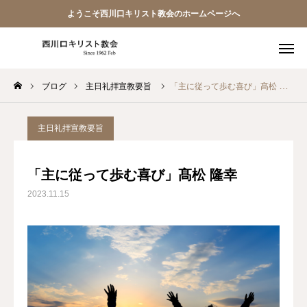
ようこそ西川口キリスト教会のホームページへ
ブログ
主日礼拝宣教要旨
「主に従って歩む喜び」髙松 隆幸
教会員ページ
ようこそ桜並木の教会へ
主日礼拝宣教要旨
礼拝式の順序
「主に従って歩む喜び」髙松 隆幸
2023.11.15
西川口キリスト教会 信仰告白
案内･地図
【アーカイブ】朗読 『一日の発見 -365日の黙想-』