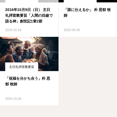
2016年10月9日（日） 主日
「誰に仕えるか」 朴 思郁 牧
礼拝宣教要旨「人間の目線で
師
語る神」創世記1章2節
2016.10.10
2025.09.30
主日礼拝宣教要旨
「祝福を分かち合う」朴 思
郁 牧師
2024.10.30