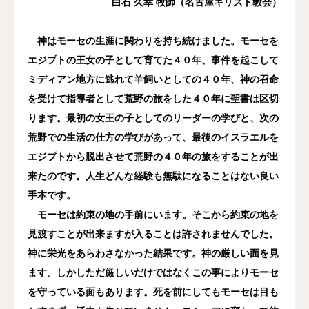
白石 久幸 牧師（名古屋キリスト教会）
神はモーセの生涯に関わりを持ち続けました。モーセを
エジプトの王女の子として育てた４０年、事件を起こして
ミディアン地方に逃れて羊飼いとしての４０年、神の召命
を受けて指導者として荒野の旅をした４０年に聖書は区切
ります。最初の女王の子としてのリーダーの学びと、次の
荒野での生活の仕方の学びがあって、最後のイスラエルを
エジプトから脱出させて荒野の４０年の旅をすることが出
来たのです。人生どんな経験も無駄になることはない良い
手本です。
モーセは約束の地の手前にいます。そこから約束の地を
見渡すことが出来ますが入ることは許されませんでした。
神に栄光をあらわさなかった結果です。神の厳しい面を見
ます。しかしただ厳しいだけではなくこの事によりモーセ
を守っている面もあります。死を前にしてもモーセは目も