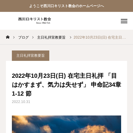
ようこそ西川口キリスト教会のホームページへ
ブログ
主日礼拝宣教要旨
2022年10月23日(日) 在宅主日礼拝 「目はかすまず、気力は失せず」 申命記34章1-12 節
教会員ページ
ようこそ桜並木の教会へ
主日礼拝宣教要旨
礼拝式の順序
2022年10月23日(日) 在宅主日礼拝 「目
はかすまず、気力は失せず」 申命記34章
西川口キリスト教会 信仰告白
1-12 節
案内･地図
2022.10.31
【アーカイブ】朗読 『一日の発見 -365日の黙想-』