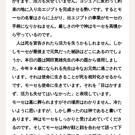
かすまず、活力も失せていません。ヨシュアに変わって約
束の地に入り出エジプトを完成させる勢いです。するとモ
ーセの名誉はさらに上がり、出エジプトの事業がモーセの
手柄になりかねません。厳しさの中で神はモーセを高慢か
ら守っているのです。
人は死を宣告されたら活力を失うかもしれません。しか
しモーセが最後まで元気だった秘訣はどこにあるのでしょ
うか。本日の題は関田寛雄先生の本の題から借用しまし
た。今年９４歳になられる先生は今なお元気に過ごされて
います。それは使命に生きることが死を相対化させるから
です。モーセも使命に生きています。それを「目はかすま
ず、活力も失せてはいなかった」と表現しています。
モーセは墓に葬られますがその場所はわかりません。冷た
いように思いますが、しかし葬ったのは神であると書いて
あります。神はモーセをしっかりと受け止めていてくださ
るのです。そしてモーセは神が顔と顔を合わせて語って下