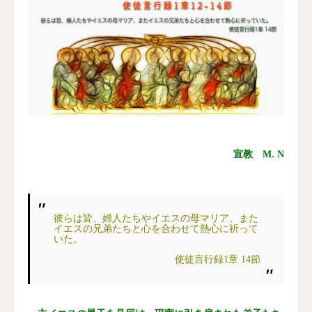
宣教 M. N
彼らは皆、婦人たちやイエスの母マリア、また
イエスの兄弟たちと心を合わせて熱心に祈って
いた。
使徒言行録1章 14節