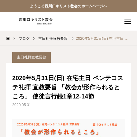
ようこそ西川口キリスト教会のホームページへ
ブログ
主日礼拝宣教要旨
2020年5月31日(日) 在宅主日 ペンテコステ礼拝 宣教要旨 「教会が形作られるところ」 使徒言行録1章12-14節
教会員ページ
ようこそ桜並木の教会へ
主日礼拝宣教要旨
礼拝式の順序
2020年5月31日(日) 在宅主日 ペンテコス
テ礼拝 宣教要旨 「教会が形作られると
西川口キリスト教会 信仰告白
ころ」 使徒言行録1章12-14節
案内･地図
2020.05.31
【アーカイブ】朗読 『一日の発見 -365日の黙想-』