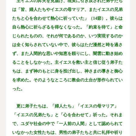
主イエスの昇天を見届け、現実に引き戻された弟子たち
は「皆、婦人たちやイエスの母マリア、またイエスの兄弟
たちと心を合わせて熱心に祈っていた」（14節）。彼らは
自ら熱心に祈らざるを得なくなった。「約束を待て」と命
じられたものの、それが何であるのか、いつ実現するのか
は全く知らされていない中で、彼らはただ漫然と時を過さ
ず、また人間的な思いや知恵を頼りにし、闇雲に動き始め
ることをしなかった。主イエスを救い主と信じ従う弟子た
ちは、まず神のもとに身を投げ出し、神さまの導きと御心
を求めた。そのようなところに教会の土台が形作られてい
った。
更に弟子たちは、「婦人たち」「イエスの母マリア」
「イエスの兄弟たち」と「心を合わせて」祈った。それま
で、ユダヤ社会の中で「一人前の人間」として認められて
いなかった女性たちは、男性の弟子たちと共に礼拝や祈り