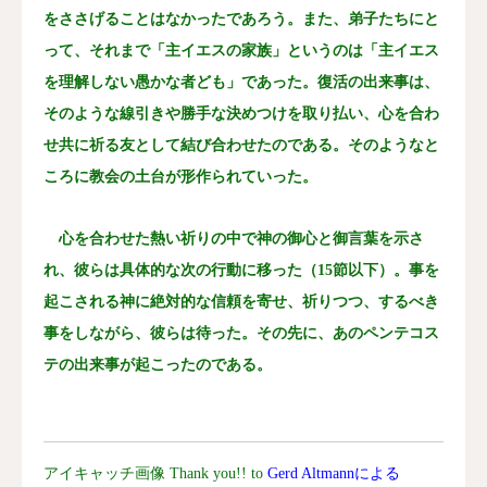
をささげることはなかったであろう。また、弟子たちにと
って、それまで「主イエスの家族」というのは「主イエス
を理解しない愚かな者ども」であった。復活の出来事は、
そのような線引きや勝手な決めつけを取り払い、心を合わ
せ共に祈る友として結び合わせたのである。そのようなと
ころに教会の土台が形作られていった。
心を合わせた熱い祈りの中で神の御心と御言葉を示さ
れ、彼らは具体的な次の行動に移った（15節以下）。事を
起こされる神に絶対的な信頼を寄せ、祈りつつ、するべき
事をしながら、彼らは待った。その先に、あのペンテコス
テの出来事が起こったのである。
アイキャッチ画像 Thank you!! to
Gerd
Altmann
による