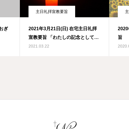
主日礼拝宣教要旨
主
あおぎ
2021年3月21日(日) 在宅主日礼拝
2020年
宣教要旨 「わたしの記念として」
旨 
コリントの信徒への手紙一11章23-
105
2021.03.22
2020.
26節