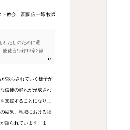
ト教会 斎藤 信一郎 牧師
をわたしのために選
使徒言行録13章2節
ちが散らされていく様子が
たな信徒の群れが形成され
成を支援することになりま
その結果、地域における福
緯が語られています。ま