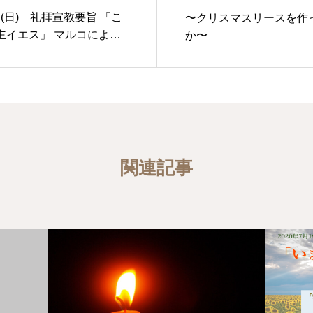
1日(日) 礼拝宣教要旨 「こ
〜クリスマスリースを作
主イエス」 マルコによる
か〜
6節
関連記事