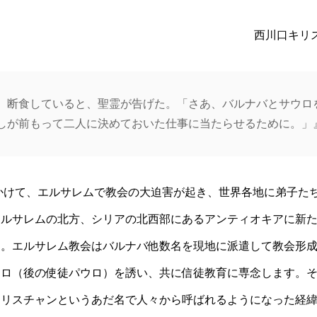
西川口キリス
、断食していると、聖霊が告げた。「さあ、バルナバとサウロ
しが前もって二人に決めておいた仕事に当たらせるために。」』
かけて、エルサレムで教会の大迫害が起き、世界各地に弟子た
エルサレムの北方、シリアの北西部にあるアンティオキアに新
す。エルサレム教会はバルナバ他数名を現地に派遣して教会形
ウロ（後の使徒パウロ）を誘い、共に信徒教育に専念します。
クリスチャンというあだ名で人々から呼ばれるようになった経