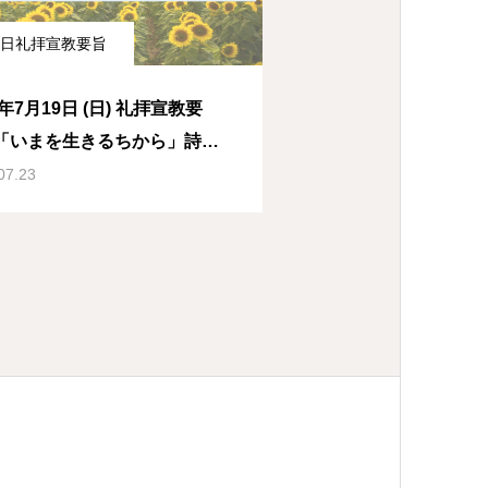
日礼拝宣教要旨
7月19日 (日) 礼拝宣教要
「いまを生きるちから」詩編
編1-11節
07.23