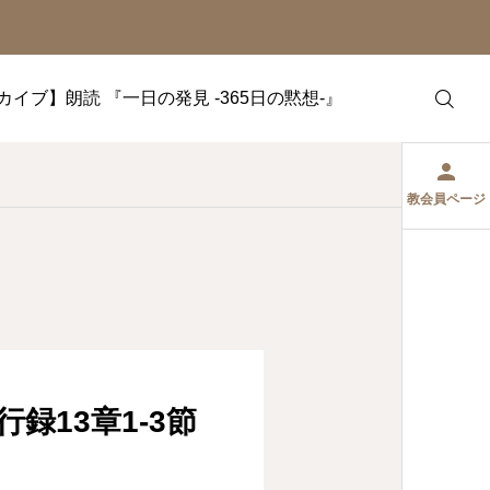
カイブ】朗読 『一日の発見 -365日の黙想-』
教会員ページ
録13章1‐3節