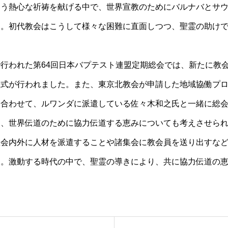
伴う熱心な祈祷を献げる中で、世界宣教のためにバルナバとサ
す。初代教会はこうして様々な困難に直面しつつ、聖霊の助け
行われた第64回日本バプテスト連盟定期総会では、新たに教
盟式が行われました。また、東京北教会が申請した地域協働プ
。合わせて、ルワンダに派遣している佐々木和之氏と一緒に総
て、世界伝道のために協力伝道する恵みについても考えさせら
会内外に人材を派遣することや諸集会に教会員を送り出すなど
す。激動する時代の中で、聖霊の導きにより、共に協力伝道の