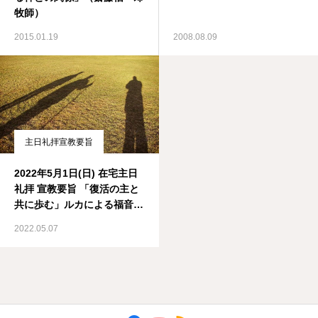
牧師）
2015.01.19
2008.08.09
主日礼拝宣教要旨
2022年5月1日(日) 在宅主日
礼拝 宣教要旨 「復活の主と
共に歩む」ルカによる福音書
24章13-17 節､30-31 節
2022.05.07