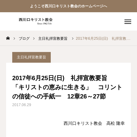
ようこそ西川口キリスト教会のホームページへ
ブログ
主日礼拝宣教要旨
2017年6月25日(日) 礼拝宣教要旨 「キリストの恵みに生きる」 コリントの信徒への手紙一 12章26～27節
教会員ページ
ようこそ桜並木の教会へ
主日礼拝宣教要旨
礼拝式の順序
2017年6月25日(日) 礼拝宣教要旨
「キリストの恵みに生きる」 コリント
西川口キリスト教会 信仰告白
の信徒への手紙一 12章26～27節
案内･地図
2017.06.29
【アーカイブ】朗読 『一日の発見 -365日の黙想-』
西川口キリスト教会 高松 隆幸