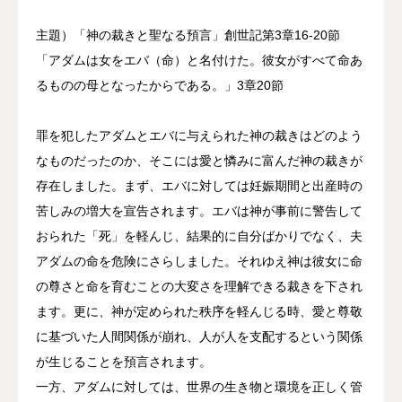
主題）「神の裁きと聖なる預言」創世記第3章16-20節
「アダムは女をエバ（命）と名付けた。彼女がすべて命あ
るものの母となったからである。」3章20節
罪を犯したアダムとエバに与えられた神の裁きはどのよう
なものだったのか、そこには愛と憐みに富んだ神の裁きが
存在しました。まず、エバに対しては妊娠期間と出産時の
苦しみの増大を宣告されます。エバは神が事前に警告して
おられた「死」を軽んじ、結果的に自分ばかりでなく、夫
アダムの命を危険にさらしました。それゆえ神は彼女に命
の尊さと命を育むことの大変さを理解できる裁きを下され
ます。更に、神が定められた秩序を軽んじる時、愛と尊敬
に基づいた人間関係が崩れ、人が人を支配するという関係
が生じることを預言されます。
一方、アダムに対しては、世界の生き物と環境を正しく管