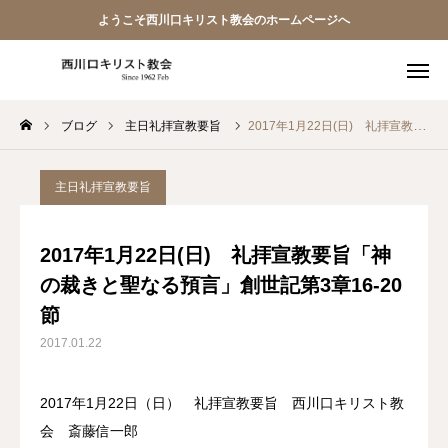
ようこそ西川口キリスト教会のホームページへ
ブログ
主日礼拝宣教要旨
2017年1月22日(日) 礼拝宣教要旨「神の裁きと聖なる預言」創世記第3章16-20節
教会員ページ
ようこそ桜並木の教会へ
主日礼拝宣教要旨
礼拝式の順序
2017年1月22日(日) 礼拝宣教要旨「神
の裁きと聖なる預言」創世記第3章16-20
西川口キリスト教会 信仰告白
節
案内･地図
2017.01.22
【アーカイブ】朗読 『一日の発見 -365日の黙想-』
2017年1月22日（日） 礼拝宣教要旨 西川口キリスト教
会 斎藤信一郎