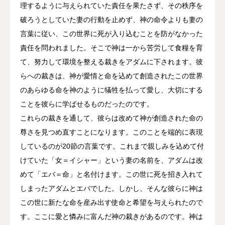
理するように与えられていた責任を果たさず、その秩序を
破ろうとしていた妻の行動を止めず、神の命令よりも妻の
言葉に従い、この世界に死が入り込むことを防がなかった
責任を問われました。そこで神は一から苦労して食糧を育
て、努力して環境を整える裁きをアダムに下されます。彼
らへの裁きは、神が愛情と命を込めて創造されたこの世界
のあらゆる命を神のように犠牲を払って愛し、大切にする
ことを彼らに学ばせるものだったのです。
これらの裁きを通して、彼らは改めて神が創造された命の
尊さを見つめ直すことになります。このことを端的に表現
しているのが20節の言葉です。これまで親しみを込めて付
けていた「女＝イシャー」という妻の名前を、アダムは改
めて「エバ＝命」と名付けます。この世に死を招き入れて
しまったアダムとエバでした。しかし、そんな彼らに神は
この世に新たな命を産み出す使命と希望を与えられたので
す。ここに愛と憐みに富んだ神の裁きがあるのです。神は