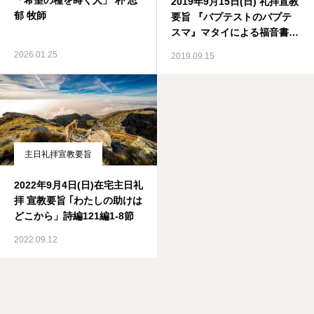
「希望の種を蒔く人」 朴 思
2019年9月15日(日) 礼拝宣教
郁 牧師
要旨 『バプテストのバプテ
スマ』マタイによる福音書28
章16-20節
2026.01.25
2019.09.15
主日礼拝宣教要旨
2022年9月4日(日)在宅主日礼
拝 宣教要旨 ｢わたしの助けは
どこから」詩編121編1-8節
2022.09.12