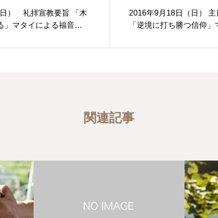
日（日） 礼拝宣教要旨 「木
2016年9月18日（日）
る」マタイによる福音書7
「逆境に打ち勝つ信仰」
音書7章24-29節
関連記事