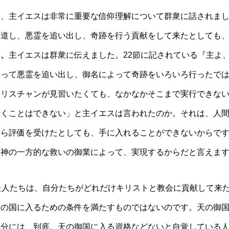
え、主イエスは非常に重要な信仰理解について群衆に話されま
伝道し、悪霊を追い出し、奇跡を行う貢献をして来たとしても
を
、
主イエスは群衆に伝えました。22節に記されている『主よ
よって悪霊を追い出し、御名によって奇跡をいろいろ行ったで
クリスチャンが見習いたくても、なかなかそこまで実行できな
行くことはできない」と主イエスは言われたのか。それは、人
から評価を受けたとしても、手に入れることができないからで
る神の一方的な救いの御業によって、実現するからだと言えま
た人たちは、自分たちがどれだけキリストと教会に貢献して来
天の国に入るための条件を満たすものではないのです。天の御
自分には、到底
、
天の御国に入る資格などないと自覚している