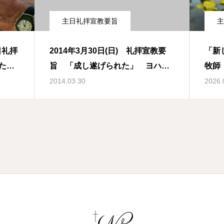
主日礼拝宣教要旨
主
日礼拝
2014年3月30日(日) 礼拝宣教要
「新
ため
旨 「成し遂げられた」 ヨハネ
牧師
22章
による福音書 19章16-30節
2014.03.30
2026.