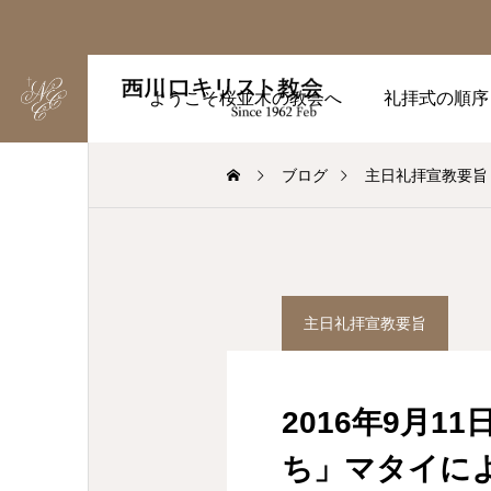
ようこそ桜並木の教会へ
礼拝式の順序
ブログ
主日礼拝宣教要旨
主日礼拝宣教要旨
2016年9月
ち」マタイによ