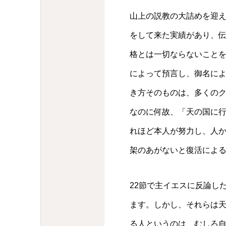
山上の説教の大詰めを迎
をして来た実績があり、
格とは一切ならないこと
によって預言し、御名に
き方そのものは、多くの
なのに何故、「天の国に
れほど本人が努力し、人
架のあがないと復活によ
22節で主イエスに反論し
ます。しかし、それらは
る人というのは、むしろ