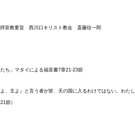
 礼拝宣教要旨 西川口キリスト教会 斎藤信一郎
ち」マタイによる福音書7章21-23節
主よ、主よ』と言う者が皆、天の国に入るわけではない。わた
21節）