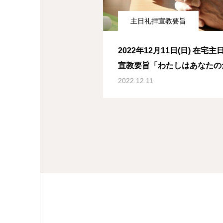
主日礼拝宣教要旨
2022年12月11日(日) 在宅主
宣教要旨「わたしはあなたの
に祈った」 ルカによる福音書
2022.12.11
32節