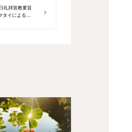
 主日礼拝宣教要旨
マタイによる福