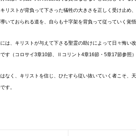
・キリストが背負って下さった犠牲の大きさを正しく受け止め
が導いておられる道を、自らも十字架を背負って従っていく覚
くには、キリストが与えて下さる聖霊の助けによって日々悔い
す（コロサイ3章10節、Ⅱコリント4章16節・5章17節参照
ではなく、キリストを信じ、ひたすら従い抜いていく者こそ、
のです。