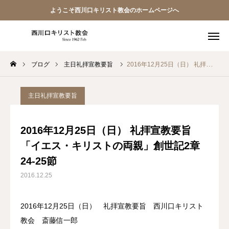
ようこそ西川口キリスト教会のホームページへ
ブログ
主日礼拝宣教要旨
2016年12月25日（日） 礼拝宣教要旨「イエス・キリストの両親」創世記2章24-25節
教会員ページ
ようこそ桜並木の教会へ
主日礼拝宣教要旨
礼拝式の順序
2016年12月25日（日） 礼拝宣教要旨
「イエス・キリストの両親」創世記2章
西川口キリスト教会 信仰告白
24-25節
案内･地図
2016.12.25
【アーカイブ】朗読 『一日の発見 -365日の黙想-』
2016年12月25日（日） 礼拝宣教要旨 西川口キリスト
教会 斎藤信一郎