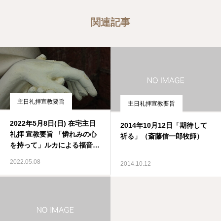
関連記事
主日礼拝宣教要旨
主日礼拝宣教要旨
2022年5月8日(日) 在宅主日
2014年10月12日「期待して
礼拝 宣教要旨 「憐れみの心
祈る」（斎藤信一郎牧師）
を持って」ルカによる福音書
6章27-28節、35-36節
2022.05.08
2014.10.12