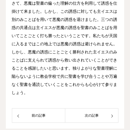
さて、悪魔は聖書の偏った理解の仕方を利用して誘惑を仕
掛けて来ました。しかし、この誘惑に対しても主イエスは
別のみことばを用いて悪魔の誘惑を退けました。三つの誘
惑の共通点は主イエスが悪魔の誘惑を聖書のみことばを用
いてことごとく打ち勝ったということです。私たちが天国
に入るまではこの地上では悪魔の誘惑は避けられません。
しかし、悪魔の誘惑にことごとく勝利された主イエスのみ
ことばに支えられて誘惑から救い出されていくことができ
ることを感謝したいと思います。独りよがりな聖書理解に
陥らないように教会学校で共に聖書を学び合うことや万遍
なく聖書を通読していくことをこれからも心がけて参りま
しょう。
前の記事
次の記事