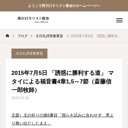
ようこそ西川口キリスト教会のホームページへ
ブログ
主日礼拝宣教要旨
2015年7月5日 「誘惑に勝利する道」 マタイによる福音書4章1,5～7節（斎藤信一郎牧師）
教会員ページ
ようこそ桜並木の教会へ
主日礼拝宣教要旨
礼拝式の順序
2015年7月5日 「誘惑に勝利する道」 マ
タイによる福音書4章1,5～7節（斎藤信
西川口キリスト教会 信仰告白
一郎牧師）
案内･地図
2015.07.05
【アーカイブ】朗読 『一日の発見 -365日の黙想-』
主題）主の祈りの第6番目「我らを試みに合わせず、悪よ
り救い出だしたまえ」