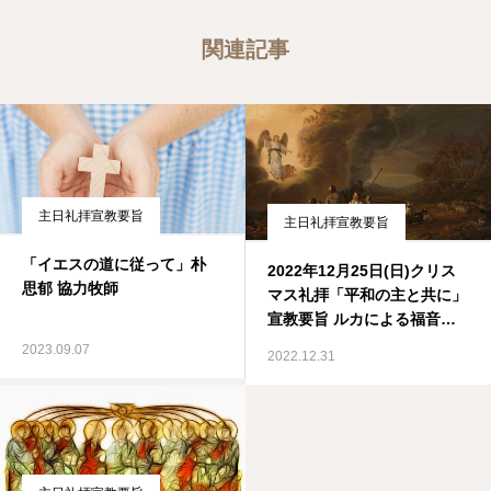
関連記事
主日礼拝宣教要旨
主日礼拝宣教要旨
「イエスの道に従って」朴
2022年12月25日(日)クリス
思郁 協力牧師
マス礼拝「平和の主と共に」
宣教要旨 ルカによる福音書 2
章 8-14節
2023.09.07
2022.12.31