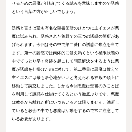
せるための悪魔が仕掛けてくる試みを意味しますので誘惑
という言葉の方が正しいでしょう。
誘惑と言えば最も有名な聖書箇所のひとつに主イエスが悪
魔に試みられ、誘惑された荒野での三つの誘惑の箇所があ
げられます。今回はその中で第二番目の誘惑に焦点を当て
ます。第一の誘惑では肉体的に飢え渇くという極限状態の
中でてっとり早く奇跡を起こして問題解決をするように悪
魔が誘惑を仕掛けたのに対して、第二番目に悪魔は敢えて
主イエスには最も居心地がいいと考えられる神殿の頂上に
移動して誘惑しました。しかも今回悪魔は聖書のみことば
を利用して誘惑を仕掛けてくるという徹底ぶりです。悪魔
は教会から離れた所にいつもいるとは限りません。油断し
ていると教会の中でも悪魔は活動をするので常に注意して
いる必要があります。