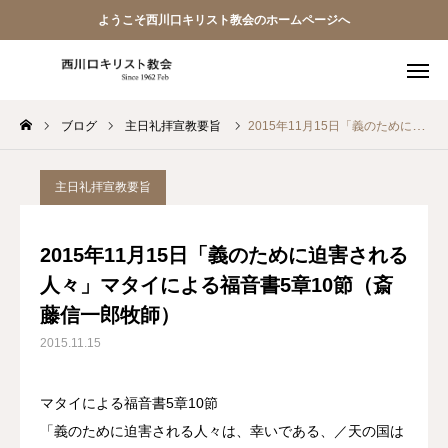
ようこそ西川口キリスト教会のホームページへ
ブログ
主日礼拝宣教要旨
2015年11月15日「義のために迫害される人々」マタイによる福音書5章10節（斎藤信一郎牧師）
教会員ページ
ようこそ桜並木の教会へ
主日礼拝宣教要旨
礼拝式の順序
2015年11月15日「義のために迫害される
人々」マタイによる福音書5章10節（斎
西川口キリスト教会 信仰告白
藤信一郎牧師）
案内･地図
2015.11.15
【アーカイブ】朗読 『一日の発見 -365日の黙想-』
マタイによる福音書5章10節
「義のために迫害される人々は、幸いである、／天の国は