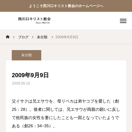
ようこそ西川口キリスト教会のホームページへ
ブログ
未分類
2009年9月9日
教会員ページ
ようこそ桜並木の教会へ
未分類
礼拝式の順序
2009年9月9日
2009.09.10
西川口キリスト教会 信仰告白
案内･地図
父イサクは兄エサウを、母リベカは弟ヤコブを愛した（創
25：28）。後者に関しては、兄エサウが両親の願いに反し
【アーカイブ】朗読 『一日の発見 -365日の黙想-』
て他民族の女性を妻にしたことも一因となっていたようで
ある（創26：34−35）。