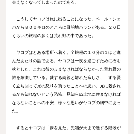
会えなくなってしまったのである。
こうしてヤコブは旅に出ることになった。ベエル・シェ
バから８００キロのところに目的地ハランがある。２０日
くらいの旅程の多くは荒れ野の中であった。
ヤコブはとある場所へ着く。全旅程の１０分の１ほど進
んだあたりの話である。ヤコブは一夜を過ごすために石を
枕とした。これは彼の歩まなければならなかった荒れ野の
旅を象徴している。愛する両親と離れた寂しさ、 ずる賢
く立ち回って兄の怒りを買ったことへの思い、兄に殺され
るかも知れないという恐怖、見知らぬ土地に住まなければ
ならないことへの不安、様々な思いがヤコブの胸中にあっ
た。
するとヤコブは「夢を見た。先端が天まで達する階段が