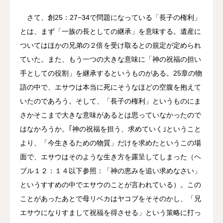
さて、創25：27−34で問題になっている「長子の権利」
とは、まず「一族の長としての継承」を意味する。遺産に
ついてはほかの兄弟の２倍を受け取るとの規定が定められ
ていた。また、もう一つの大きな意味に「神の祝福の担い
手としての役割」を継承するというものがある。25章の物
語の中で、エサウは本当に死にそうなほどの空腹を抱えて
いたのであろう。そして、「長子の権利」というものにま
さかそこまで大きな意味があるとは思っていなかったので
はなかろうか。｢神の祝福を担う、求めていく｣ということ
より、「今生きるための物質」だけを求めたというこの場
面で、エサウはそのような生き方を露呈してしまった（ヘ
ブル１２：１４以下参照：「神の恵みを追い求めなさい」
というすすめの中でエサウのことが言われている）。この
ことがあったあとで母リベカはヤコブをそそのかし、「兄
エサウになりすまして祝福を得させる」という策略に打っ