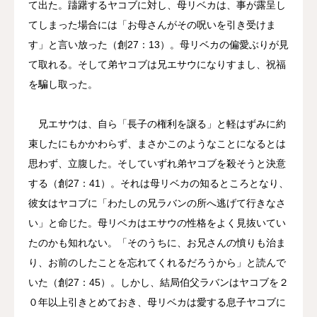
て出た。躊躇するヤコブに対し、母リベカは、事が露呈し
てしまった場合には「お母さんがその呪いを引き受けま
す」と言い放った（創27：13）。母リベカの偏愛ぶりが見
て取れる。そして弟ヤコブは兄エサウになりすまし、祝福
を騙し取った。
兄エサウは、自ら「長子の権利を譲る」と軽はずみに約
束したにもかかわらず、まさかこのようなことになるとは
思わず、立腹した。そしていずれ弟ヤコブを殺そうと決意
する（創27：41）。それは母リベカの知るところとなり、
彼女はヤコブに「わたしの兄ラバンの所へ逃げて行きなさ
い」と命じた。母リベカはエサウの性格をよく見抜いてい
たのかも知れない。「そのうちに、お兄さんの憤りも治ま
り、お前のしたことを忘れてくれるだろうから」と読んで
いた（創27：45）。しかし、結局伯父ラバンはヤコブを２
０年以上引きとめておき、母リベカは愛する息子ヤコブに