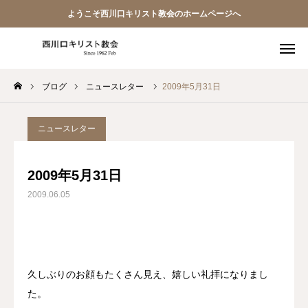
ようこそ西川口キリスト教会のホームページへ
ブログ
ニュースレター
2009年5月31日
教会員ページ
ようこそ桜並木の教会へ
ニュースレター
礼拝式の順序
2009年5月31日
2009.06.05
西川口キリスト教会 信仰告白
案内･地図
【アーカイブ】朗読 『一日の発見 -365日の黙想-』
久しぶりのお顔もたくさん見え、嬉しい礼拝になりまし
た。