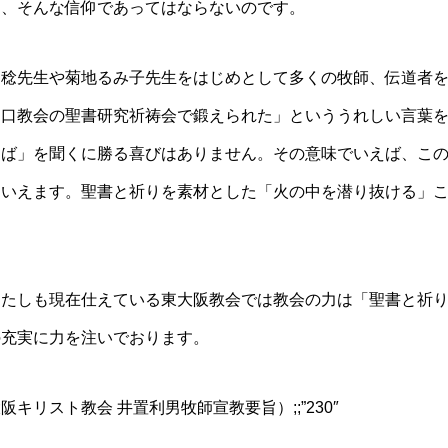
う、そんな信仰であってはならないのです。
稔先生や菊地るみ子先生をはじめとして多くの牧師、伝道者を
川口教会の聖書研究祈祷会で鍛えられた」といううれしい言葉
とば」を聞くに勝る喜びはありません。その意味でいえば、こ
といえます。聖書と祈りを素材とした「火の中を潜り抜ける」
たしも現在仕えている東大阪教会では教会の力は「聖書と祈り
の充実に力を注いでおります。
リスト教会 井置利男牧師宣教要旨）;;”230″