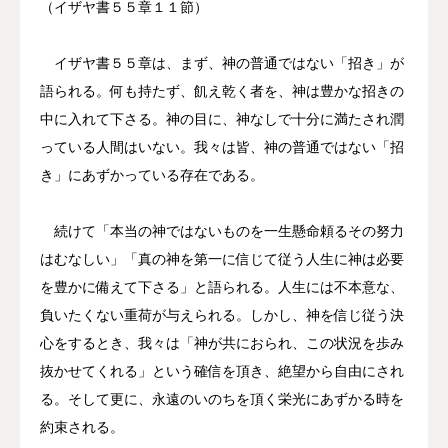
（イザヤ書５５章１１節）
イザヤ書５５章は、まず、神の普通ではない「招き」が
語られる。何も持たず、飢え乾く者を、神は豊かな招きの
中に入れて下さる。神の目に、神なしで十分に満たされ潤
っている人間はいない。我々は皆、神の普通ではない「招
き」にあずかっている存在である。
続けて「本当の神ではないものを一生懸命頼るその努力
はむなしい」「真の神を第一に信じて従う人生に神は必要
を豊かに備えて下さる」と語られる。人生には不本意な、
負いたくない重荷が与えられる。しかし、神を信じ従う決
心をするとき、我々は「神が共におられ、この状況を歩み
抜かせてくれる」という確信を頂き、絶望から自由にされ
る。そして更に、永遠のいのちを頂く栄光にあずかる時を
約束される。