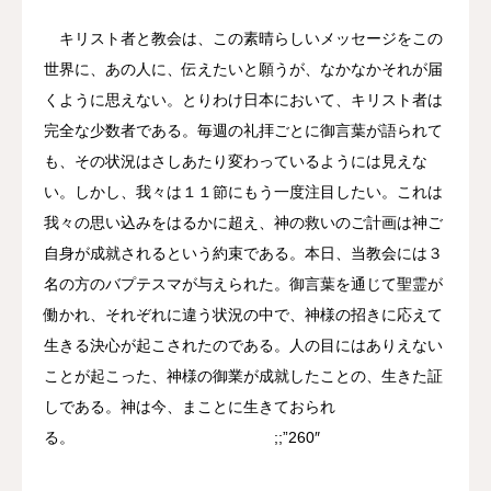
キリスト者と教会は、この素晴らしいメッセージをこの
世界に、あの人に、伝えたいと願うが、なかなかそれが届
くように思えない。とりわけ日本において、キリスト者は
完全な少数者である。毎週の礼拝ごとに御言葉が語られて
も、その状況はさしあたり変わっているようには見えな
い。しかし、我々は１１節にもう一度注目したい。これは
我々の思い込みをはるかに超え、神の救いのご計画は神ご
自身が成就されるという約束である。本日、当教会には３
名の方のバプテスマが与えられた。御言葉を通じて聖霊が
働かれ、それぞれに違う状況の中で、神様の招きに応えて
生きる決心が起こされたのである。人の目にはありえない
ことが起こった、神様の御業が成就したことの、生きた証
しである。神は今、まことに生きておられ
る。 ;;”260″