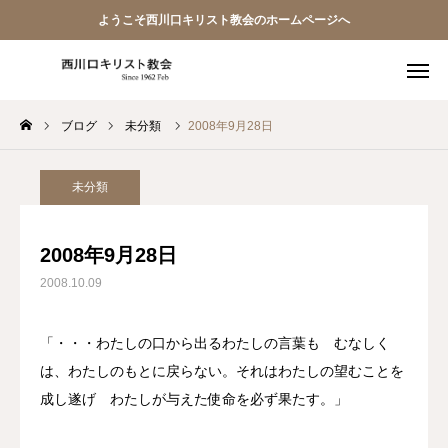
ようこそ西川口キリスト教会のホームページへ
ブログ
未分類
2008年9月28日
教会員ページ
ようこそ桜並木の教会へ
未分類
礼拝式の順序
2008年9月28日
2008.10.09
西川口キリスト教会 信仰告白
案内･地図
「・・・わたしの口から出るわたしの言葉も むなしく
は、わたしのもとに戻らない。それはわたしの望むことを
【アーカイブ】朗読 『一日の発見 -365日の黙想-』
成し遂げ わたしが与えた使命を必ず果たす。」