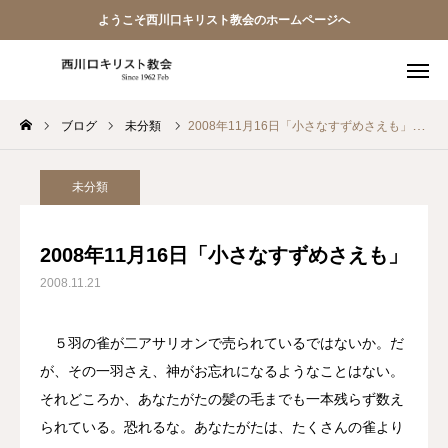
ようこそ西川口キリスト教会のホームページへ
ブログ
未分類
2008年11月16日「小さなすずめさえも」
教会員ページ
ようこそ桜並木の教会へ
未分類
礼拝式の順序
2008年11月16日「小さなすずめさえも」
2008.11.21
西川口キリスト教会 信仰告白
案内･地図
５羽の雀が二アサリオンで売られているではないか。だ
が、その一羽さえ、神がお忘れになるようなことはない。
【アーカイブ】朗読 『一日の発見 -365日の黙想-』
それどころか、あなたがたの髪の毛までも一本残らず数え
られている。恐れるな。あなたがたは、たくさんの雀より