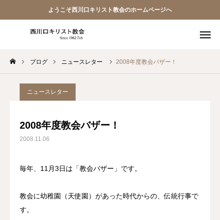
ようこそ西川口キリスト教会のホームページへ
ブログ
ニュースレター
2008年度教会バザー！
教会員ページ
ようこそ桜並木の教会へ
ニュースレター
礼拝式の順序
2008年度教会バザー！
2008.11.06
西川口キリスト教会 信仰告白
案内･地図
毎年、11月3日は「教会バザー」です。
【アーカイブ】朗読 『一日の発見 -365日の黙想-』
教会に幼稚園（天使園）があった時代からの、伝統行事で
す。