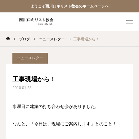
ようこそ西川口キリスト教会のホームページへ
ブログ
ニュースレター
工事現場から！
教会員ページ
ようこそ桜並木の教会へ
ニュースレター
礼拝式の順序
工事現場から！
2010.01.25
西川口キリスト教会 信仰告白
案内･地図
水曜日に建築の打ち合わせ会がありました。
【アーカイブ】朗読 『一日の発見 -365日の黙想-』
なんと、「今日は、現場にご案内します」とのこと！