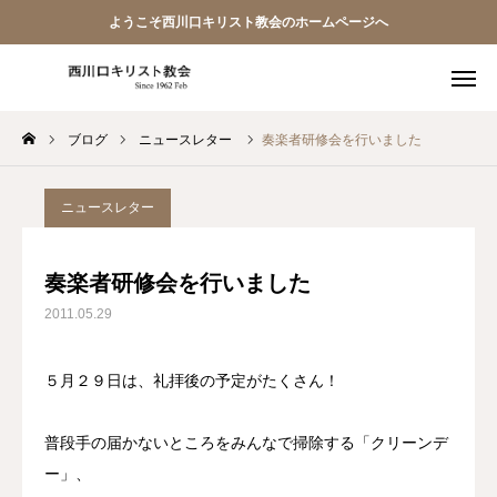
ようこそ西川口キリスト教会のホームページへ
ブログ
ニュースレター
奏楽者研修会を行いました
教会員ページ
ようこそ桜並木の教会へ
ニュースレター
礼拝式の順序
奏楽者研修会を行いました
2011.05.29
西川口キリスト教会 信仰告白
案内･地図
５月２９日は、礼拝後の予定がたくさん！
【アーカイブ】朗読 『一日の発見 -365日の黙想-』
普段手の届かないところをみんなで掃除する「クリーンデ
ー」、