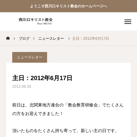
ようこそ西川口キリスト教会のホームページへ
ブログ
ニュースレター
主日：2012年6月17日
教会員ページ
ようこそ桜並木の教会へ
ニュースレター
礼拝式の順序
主日：2012年6月17日
2012.06.28
西川口キリスト教会 信仰告白
案内･地図
前日は、北関東地方連合の「教会教育研修会」でたくさん
の方をお迎えできました！
【アーカイブ】朗読 『一日の発見 -365日の黙想-』
頂いたものをたくさん持ち寄って、新しい主の日です。