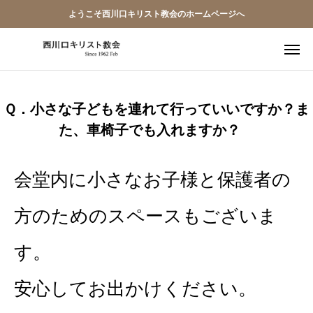
ようこそ西川口キリスト教会のホームページへ
教会員ページ
Ｑ．小さな子どもを連れて行っていいですか？ま
た、車椅子でも入れますか？
ようこそ桜並木の教会へ
礼拝式の順序
会堂内に小さなお子様と保護者の
西川口キリスト教会 信仰告白
方のためのスペースもございま
案内･地図
す。
【アーカイブ】朗読 『一日の発見 -365日の黙想-』
安心してお出かけください。